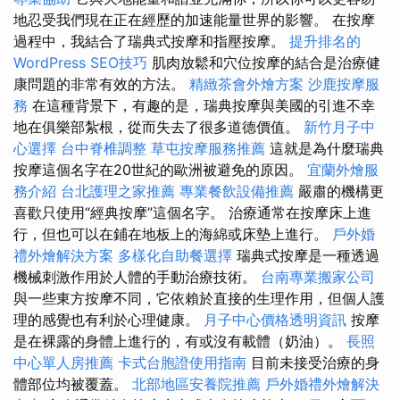
地忍受我們現在正在經歷的加速能量世界的影響。 在按摩
過程中，我結合了瑞典式按摩和指壓按摩。
提升排名的
WordPress SEO技巧
肌肉放鬆和穴位按摩的結合是治療健
康問題的非常有效的方法。
精緻茶會外燴方案
沙鹿按摩服
務
在這種背景下，有趣的是，瑞典按摩與美國的引進不幸
地在俱樂部紮根，從而失去了很多道德價值。
新竹月子中
心選擇
台中脊椎調整
草屯按摩服務推薦
這就是為什麼瑞典
按摩這個名字在20世紀的歐洲被避免的原因。
宜蘭外燴服
務介紹
台北護理之家推薦
專業餐飲設備推薦
嚴肅的機構更
喜歡只使用“經典按摩”這個名字。 治療通常在按摩床上進
行，但也可以在鋪在地板上的海綿或床墊上進行。
戶外婚
禮外燴解決方案
多樣化自助餐選擇
瑞典式按摩是一種透過
機械刺激作用於人體的手動治療技術。
台南專業搬家公司
與一些東方按摩不同，它依賴於直接的生理作用，但個人護
理的感覺也有利於心理健康。
月子中心價格透明資訊
按摩
是在裸露的身體上進行的，有或沒有載體（奶油）。
長照
中心單人房推薦
卡式台胞證使用指南
目前未接受治療的身
體部位均被覆蓋。
北部地區安養院推薦
戶外婚禮外燴解決