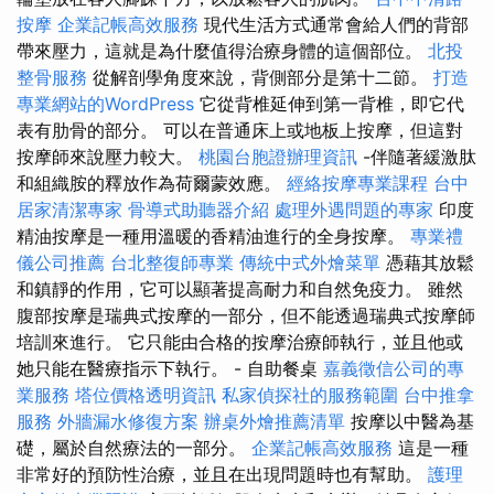
按摩
企業記帳高效服務
現代生活方式通常會給人們的背部
帶來壓力，這就是為什麼值得治療身體的這個部位。
北投
整骨服務
從解剖學角度來說，背側部分是第十二節。
打造
專業網站的WordPress
它從背椎延伸到第一背椎，即它代
表有肋骨的部分。 可以在普通床上或地板上按摩，但這對
按摩師來說壓力較大。
桃園台胞證辦理資訊
-伴隨著緩激肽
和組織胺的釋放作為荷爾蒙效應。
經絡按摩專業課程
台中
居家清潔專家
骨導式助聽器介紹
處理外遇問題的專家
印度
精油按摩是一種用溫暖的香精油進行的全身按摩。
專業禮
儀公司推薦
台北整復師專業
傳統中式外燴菜單
憑藉其放鬆
和鎮靜的作用，它可以顯著提高耐力和自然免疫力。 雖然
腹部按摩是瑞典式按摩的一部分，但不能透過瑞典式按摩師
培訓來進行。 它只能由合格的按摩治療師執行，並且他或
她只能在醫療指示下執行。 - 自助餐桌
嘉義徵信公司的專
業服務
塔位價格透明資訊
私家偵探社的服務範圍
台中推拿
服務
外牆漏水修復方案
辦桌外燴推薦清單
按摩以中醫為基
礎，屬於自然療法的一部分。
企業記帳高效服務
這是一種
非常好的預防性治療，並且在出現問題時也有幫助。
護理