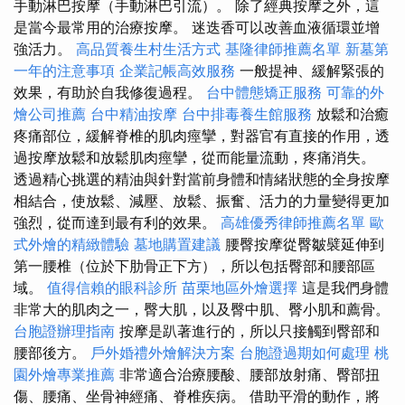
手動淋巴按摩（手動淋巴引流）。 除了經典按摩之外，這
是當今最常用的治療按摩。 迷迭香可以改善血液循環並增
強活力。
高品質養生村生活方式
基隆律師推薦名單
新墓第
一年的注意事項
企業記帳高效服務
一般提神、緩解緊張的
效果，有助於自我修復過程。
台中體態矯正服務
可靠的外
燴公司推薦
台中精油按摩
台中排毒養生館服務
放鬆和治癒
疼痛部位，緩解脊椎的肌肉痙攣，對器官有直接的作用，透
過按摩放鬆和放鬆肌肉痙攣，從而能量流動，疼痛消失。
透過精心挑選的精油與針對當前身體和情緒狀態的全身按摩
相結合，使放鬆、減壓、放鬆、振奮、活力的力量變得更加
強烈，從而達到最有利的效果。
高雄優秀律師推薦名單
歐
式外燴的精緻體驗
墓地購置建議
腰臀按摩從臀皺襞延伸到
第一腰椎（位於下肋骨正下方），所以包括臀部和腰部區
域。
值得信賴的眼科診所
苗栗地區外燴選擇
這是我們身體
非常大的肌肉之一，臀大肌，以及臀中肌、臀小肌和薦骨。
台胞證辦理指南
按摩是趴著進行的，所以只接觸到臀部和
腰部後方。
戶外婚禮外燴解決方案
台胞證過期如何處理
桃
園外燴專業推薦
非常適合治療腰酸、腰部放射痛、臀部扭
傷、腰痛、坐骨神經痛、脊椎疾病。 借助平滑的動作，將