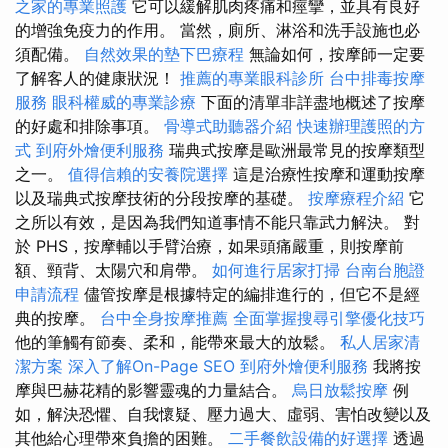
之家的專業照護
它可以緩解肌肉疼痛和痙攣，並具有良好
的增強免疫力的作用。 當然，廁所、淋浴和洗手設施也必
須配備。
自然效果的墊下巴療程
無論如何，按摩師一定要
了解客人的健康狀況！
推薦的專業眼科診所
台中排毒按摩
服務
眼科權威的專業診療
下面的清單非詳盡地概述了按摩
的好處和排除事項。
骨導式助聽器介紹
快速辦理護照的方
式
到府外燴便利服務
瑞典式按摩是歐洲最常見的按摩類型
之一。
值得信賴的安養院選擇
這是治療性按摩和運動按摩
以及瑞典式按摩技術的分段按摩的基礎。
按摩療程介紹
它
之所以有效，是因為我們知道事情不能只靠武力解決。 對
於 PHS，按摩輔以手臂治療，如果頭痛嚴重，則按摩前
額、頸背、太陽穴和肩帶。
如何進行居家打掃
台南台胞證
申請流程
儘管按摩是根據特定的編排進行的，但它不是經
典的按摩。
台中全身按摩推薦
全面掌握搜尋引擎優化技巧
他的筆觸有節奏、柔和，能帶來最大的放鬆。
私人居家清
潔方案
深入了解On-Page SEO
到府外燴便利服務
我將按
摩與巴赫花精的影響靈魂的力量結合。
烏日放鬆按摩
例
如，解決恐懼、自我懷疑、壓力過大、虛弱、害怕改變以及
其他給心理帶來負擔的困難。
二手餐飲設備的好選擇
透過