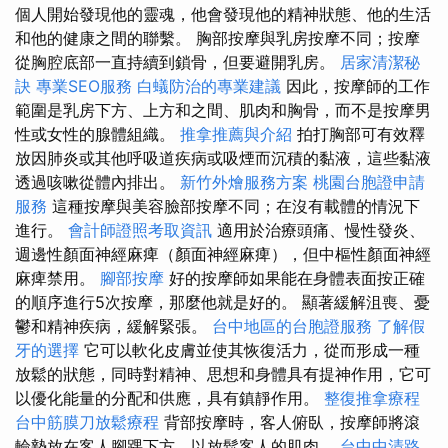
個人開始發現他的靈魂，他會發現他的精神狀態、他的生活
和他的健康之間的聯繫。 胸部按摩與乳房按摩不同；按摩
從胸腔底部一直持續到鎖骨，但要避開乳房。
居家清潔秘
訣
專業SEO服務
白蟻防治的專業建議
因此，按摩師的工作
範圍是乳房下方、上方和之間、肌肉和胸骨，而不是按摩男
性或女性的腺體組織。
推拿推薦與介紹
拍打胸部可有效釋
放因肺炎或其他呼吸道疾病或吸煙而沉積的黏液，這些黏液
透過咳嗽從體內排出。
新竹外燴服務方案
桃園台胞證申請
服務
這種按摩與美容臉部按摩不同；在沒有載體的情況下
進行。
會計師證照考取資訊
適用於治療頭痛、慢性發炎、
週邊性顏面神經麻痺（顏面神經麻痺），但中樞性顏面神經
麻痺禁用。
腳部按摩
好的按摩師如果能在身體表面按正確
的順序進行5次按摩，那麼他就是好的。 顯著緩解沮喪、憂
鬱和精神疾病，緩解緊張。
台中地區的台胞證服務
了解假
牙的選擇
它可以軟化皮膚並使其恢復活力，從而形成一種
放鬆的狀態，同時對精神、思想和身體具有提神作用，它可
以優化能量的分配和供應，具有鎮靜作用。
整復推拿療程
台中筋膜刀放鬆療程
背部按摩時，客人俯臥，按摩師將滾
輪墊放在客人腳踝下方，以放鬆客人的肌肉。
台中中清路