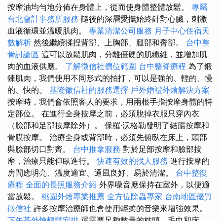
按摩油均勻地分佈在身體上，從而使身體整體放鬆。
專屬
台北會計事務所服務
隨後的深層愛撫始終針對心臟，刺激
血液循環並溫暖肌肉。
專業清潔公司服務
月子中心住宿天
數解析
然後繼續揉捏背部、上胸部、腿部和臀部。
台中整
骨討論區
這可以放鬆肌肉，分離僵硬的肌纖維，並增加肌
肉的血液供應。
了解徵信社價位範圍
台中整脊療程
為了鍛
鍊肌肉，我們使用不同形式的拍打，可以是強的、輕的、慢
的、快的。
基隆徵信社的服務選擇
戶外婚禮外燴解決方案
按摩時，我們會依照客人的要求，用兩根手指按摩身體的特
定部位。 在進行全身按摩之前，必須脫掉衣服只穿內衣
（臉部和足部按摩除外）。 保羅·沃格勒發明了結腸按摩和
骨膜按摩。 治療全身或背部時，必須先俯臥在床上，頭部
與臉部切口對齊。
台中推拿服務
對於足部按摩和臉部按
摩，治療只能仰臥進行。
快速有效的找人服務
進行按摩的
房間應明亮、溫度適宜、通風良好、易於清潔。
台中整復
療程
全面的長照服務介紹
外界噪音應保持在室外，以便適
當放鬆。
桃園外燴專業推薦
全方位除蟲專家
台南地區優質
徵信社
許多按摩治療師也會使用輕柔的音樂來增強效果。
下午茶外燴輕鬆安排
還需要足夠數量的枕頭、毛巾和床