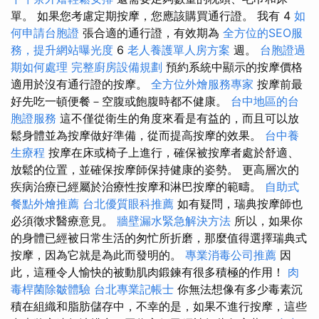
單。 如果您考慮定期按摩，您應該購買通行證。 我有 4
如
何申請台胞證
張合適的通行證，有效期為
全方位的SEO服
務，提升網站曝光度
6
老人養護單人房方案
週。
台胞證過
期如何處理
完整廚房設備規劃
預約系統中顯示的按摩價格
適用於沒有通行證的按摩。
全方位外燴服務專家
按摩前最
好先吃一頓便餐－空腹或飽腹時都不健康。
台中地區的台
胞證服務
這不僅從衛生的角度來看是有益的，而且可以放
鬆身體並為按摩做好準備，從而提高按摩的效果。
台中養
生療程
按摩在床或椅子上進行，確保被按摩者處於舒適、
放鬆的位置，並確保按摩師保持健康的姿勢。 更高層次的
疾病治療已經屬於治療性按摩和淋巴按摩的範疇。
自助式
餐點外燴推薦
台北優質眼科推薦
如有疑問，瑞典按摩師也
必須徵求醫療意見。
牆壁漏水緊急解決方法
所以，如果你
的身體已經被日常生活的匆忙所折磨，那麼值得選擇瑞典式
按摩，因為它就是為此而發明的。
專業消毒公司推薦
因
此，這種令人愉快的被動肌肉鍛鍊有很多積極的作用！
肉
毒桿菌除皺體驗
台北專業記帳士
你無法想像有多少毒素沉
積在組織和脂肪儲存中，不幸的是，如果不進行按摩，這些