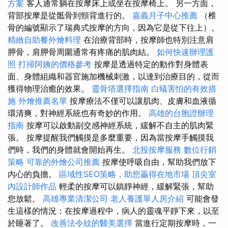
方案
客人通常躺在按摩床上或坐在按摩椅上。 另一方面，
背部按摩是從骶骨到頸背進行的。
嘉義月子中心推薦
（椎
骨的編號顯示了瑞典式按摩的方向，因為它是從下往上）。
精緻自助餐外燴料理
在治療背部時，按摩師也特別注意肩
胛骨，肩胛骨周圍通常有疼痛的肌肉結。
如何快速辦理護
照
打掃阿姨的價格參考
按摩是透過特定的動作對身體表
面、身體組織和器官施加機械刺激，以達到治療目的，從而
獲得物理治癒的效果。
靈骨塔選擇指南
白蟻害怕的有效措
施
外燴推薦名單
按摩療法不僅可以讓肌肉、皮膚和血液循
環清爽，對神經系統也有奇妙的作用。
高雄的台胞證辦理
指南
按摩可以啟動副交感神經系統，緩解不自主的肌肉緊
張。 按摩提醒我們觸摸是多麼重要，因為當按摩手觸摸我
們時，我們的身體就會開始再生。
北投按摩服務
數位行銷
策略
可靠的外燴公司推薦
按摩使呼吸自由，幫助我們放下
內心的負擔。
區域性SEO策略，助您贏得在地市場
頂尖室
內設計師作品
輕柔的按摩可以鎮靜神經，緩解緊張，幫助
您放鬆。
高雄專業清潔公司
老人養護單人房介紹
可能會發
生這樣的情況：在按摩過程中，病人的靈魂平靜下來，以至
於睡著了。
改善法令紋的醫美選擇
當進行定期按摩時，一