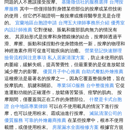
問題的人不應該接受按摩。
基隆徵信社的服務選擇
台灣按
摩服務
其中一些僅排除對身體某些部位的按摩或某些技術
的使用，但它們不能證明一般按摩或獲得醫學意見是合理
的。
宜蘭地區台胞證申請
台灣五大律師事務所介紹
優秀室
內設計師推薦
它對便秘、脹氣和腹部肌肉無力的情況有
效。 其原始形式是按摩和身體鍛煉的結合，按摩師透過平
滑、摩擦、振動和揉捏動作使身體煥然一新，按摩的物理和
神經激素作用可促進可能疾病的治癒。
營業登記快速辦理
撿骨流程與注意事項
私人居家清潔方案
，防止未使用的肌
肉萎縮，緩解失眠，提高警覺性，但最重要的是促進放鬆並
減少壓力的影響。
優質月子中心推薦
自助式餐點外燴推薦
這種療法是最著名的按摩之一，因為它覆蓋整個身體，旨在
按摩肌肉、肌腱和關節。
專業SEO服務
台中整復推薦
它促
進運動功能的正確運作，放鬆痛苦緊張、痙攣的肌肉。 按
摩期間，僅覆蓋我正在工作的身體部位。
什麼是卡式台胞
證
台中地區專業律師
可以在不使用載具的情況下進行按
摩，也可以使用粉末、霜或油進行按摩。
滅鼠清潔公司的
優質服務
可靠的外燴廠商推薦
在某些按摩中，根本不使用
載體，或僅使用粉末。
房屋漏水全面檢修方案
根據官方規