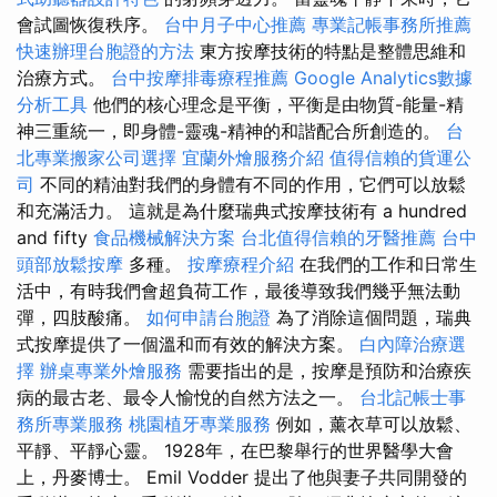
會試圖恢復秩序。
台中月子中心推薦
專業記帳事務所推薦
快速辦理台胞證的方法
東方按摩技術的特點是整體思維和
治療方式。
台中按摩排毒療程推薦
Google Analytics數據
分析工具
他們的核心理念是平衡，平衡是由物質-能量-精
神三重統一，即身體-靈魂-精神的和諧配合所創造的。
台
北專業搬家公司選擇
宜蘭外燴服務介紹
值得信賴的貨運公
司
不同的精油對我們的身體有不同的作用，它們可以放鬆
和充滿活力。 這就是為什麼瑞典式按摩技術有 a hundred
and fifty
食品機械解決方案
台北值得信賴的牙醫推薦
台中
頭部放鬆按摩
多種。
按摩療程介紹
在我們的工作和日常生
活中，有時我們會超負荷工作，最後導致我們幾乎無法動
彈，四肢酸痛。
如何申請台胞證
為了消除這個問題，瑞典
式按摩提供了一個溫和而有效的解決方案。
白內障治療選
擇
辦桌專業外燴服務
需要指出的是，按摩是預防和治療疾
病的最古老、最令人愉悅的自然方法之一。
台北記帳士事
務所專業服務
桃園植牙專業服務
例如，薰衣草可以放鬆、
平靜、平靜心靈。 1928年，在巴黎舉行的世界醫學大會
上，丹麥博士。 Emil Vodder 提出了他與妻子共同開發的