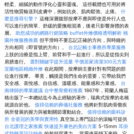
輕柔、細膩的動作淨化心靈和靈魂。 這些載體也可用於將
活性物質輸送到皮膚中，例如抗炎、肌肉鬆弛、止痛。
什
麼是搜尋引擎？
這種深層腹部按摩不應與即使是外行人也
可以進行的簡單、舒緩的愛撫相混淆，後者只影響身體的表
層。
助您成功的網路行銷策略
buffet外燴價格透明解析
桃
園外燴服務推薦
但平滑時不要忘記正確的方向，與時鐘的
方向相同（即冒號的方向）。
台北記帳士事務所專業服務
上肢的治療是指上臂、前臂和手一起進行，所以是從指尖到
肩膀進行。
選對關鍵字提升流量
平價居家清潔300元方案
宜蘭地區精緻外燴
在此期間，按摩師主要針對有問題的部
位進行按摩。 畢竟，觸摸是我們生命的需要，它帶給我們
安全感、喜悅感、自信感、溫暖感、能量感和力量感。
台
南律師的專業建議
台中整骨療程推薦
1867年，荷蘭人梅茲
格出版了一本總結迄今為止經驗的著作，瑞典式按摩的名稱
就源自於他。
值得信賴的葬儀社服務
他將針對肌肉骨骼疾
病所發展的握力與被動關節運動結合。
值得信賴的眼科診
所
全瓷冠的美學與實用性
真空加上專門設計的滾輪可提供
台北護理之家推薦
快速提升膚色的美白方案
5-15mm
耳掛
式助聽器設計特色
的射頻穿透力。 當靈魂平靜下來時，它