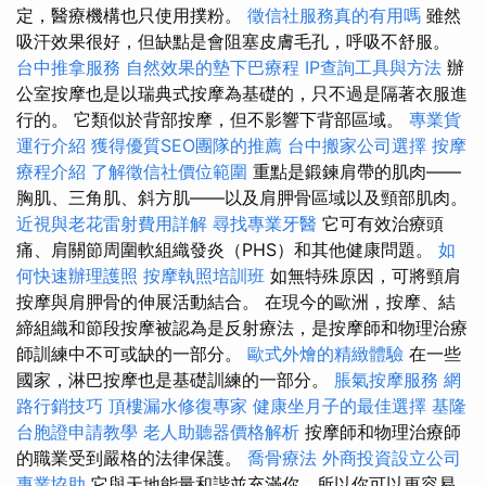
定，醫療機構也只使用撲粉。
徵信社服務真的有用嗎
雖然
吸汗效果很好，但缺點是會阻塞皮膚毛孔，呼吸不舒服。
台中推拿服務
自然效果的墊下巴療程
IP查詢工具與方法
辦
公室按摩也是以瑞典式按摩為基礎的，只不過是隔著衣服進
行的。 它類似於背部按摩，但不影響下背部區域。
專業貨
運行介紹
獲得優質SEO團隊的推薦
台中搬家公司選擇
按摩
療程介紹
了解徵信社價位範圍
重點是鍛鍊肩帶的肌肉——
胸肌、三角肌、斜方肌——以及肩胛骨區域以及頸部肌肉。
近視與老花雷射費用詳解
尋找專業牙醫
它可有效治療頭
痛、肩關節周圍軟組織發炎（PHS）和其他健康問題。
如
何快速辦理護照
按摩執照培訓班
如無特殊原因，可將頸肩
按摩與肩胛骨的伸展活動結合。 在現今的歐洲，按摩、結
締組織和節段按摩被認為是反射療法，是按摩師和物理治療
師訓練中不可或缺的一部分。
歐式外燴的精緻體驗
在一些
國家，淋巴按摩也是基礎訓練的一部分。
脹氣按摩服務
網
路行銷技巧
頂樓漏水修復專家
健康坐月子的最佳選擇
基隆
台胞證申請教學
老人助聽器價格解析
按摩師和物理治療師
的職業受到嚴格的法律保護。
喬骨療法
外商投資設立公司
專業協助
它與天地能量和諧並充滿你，所以你可以更容易