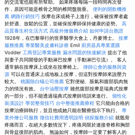
的交流電也能有所幫助。 如果疼痛每隔一段時間再次發
作，原因可能是椎骨之間的椎間盤脫垂。
便利的開飲機推
薦
網路行銷技巧
按摩在床或椅子上進行，確保被按摩者處
於舒適、放鬆的位置，並確保按摩師保持健康的姿勢。
高
品質養生村生活方式
高級外燴服務介紹
如何申請台胞證
1928年，在巴黎舉行的世界醫學大會上，丹麥博士。
按摩
服務推薦
專業醫美皮膚科診療
Emil
廚房器具專業選購
Vodder
工商登記專業服務
漏水問題的快速解決
提出了他
與妻子共同開發的手動淋巴按摩（手動淋巴引流）。 客人
通常躺在按摩床上或坐在按摩椅上。
律師公會的服務與資
源
可以在普通床上或地板上按摩，但這對按摩師來說壓力
較大。
桃園除白蟻公司推薦
它對便秘、脹氣和腹部肌肉無
力的情況有效。
台中油壓按摩
雖然腹部按摩是瑞典式按摩
的一部分，但不能透過瑞典式按摩師培訓來進行。
個性化
裝潢設計
學習整骨技巧
台中整復推薦療程
它只能由合格的
按摩治療師執行，並且他或她只能在醫療指示下執行。
專
業外燴公司服務
徵信社費用透明說明
偵探服務介紹
就骶骨
疼痛而言，在絕大多數情況下，疼痛局限於連接脊椎和胸部
與骨盆後部的肌肉。 無論如何，按摩師一定要了解客人的