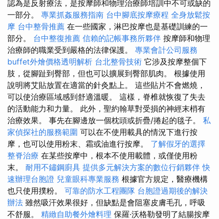
認為是反射療法，是按摩師和物理治療師培訓中不可或缺的
一部分。
專業抓姦服務指南
台中腳底按摩療程
全身放鬆按
摩
台中整骨推薦
在一些國家，淋巴按摩也是基礎訓練的一
部分。
台中整復推薦
信賴的記帳事務所夥伴
按摩師和物理
治療師的職業受到嚴格的法律保護。
專業會計公司服務
buffet外燴價格透明解析
台北整骨技術
它涉及按摩整個下
肢，從腳趾到臀部，但也可以擴展到臀部肌肉。 根據使用
說明將艾貼放置在適當的針灸點上。 這些貼片不會燃燒，
可以使治療區域感到舒適溫暖。 這樣，脊椎就恢復了失去
的活動能力和力量。 此外，聖約翰草對受損的神經末梢有
治療效果。 事先在腳邊放一個枕頭或折疊/捲起的毯子。
私
家偵探社的服務範圍
可以在不使用載具的情況下進行按
摩，也可以使用粉末、霜或油進行按摩。
了解假牙的選擇
整脊治療
在某些按摩中，根本不使用載體，或僅使用粉
末。
耐用不鏽鋼廚具
提供多元解決方案的數位行銷夥伴
快
速辦理台胞證
兒童眼科專業服務
根據官方規定，醫療機構
也只使用撲粉。
可靠的防水工程團隊
台胞證過期後的解決
辦法
雖然吸汗效果很好，但缺點是會阻塞皮膚毛孔，呼吸
不舒服。
精緻自助餐外燴料理
保羅·沃格勒發明了結腸按摩