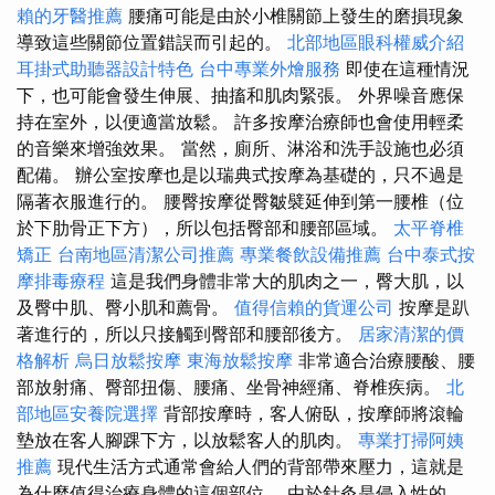
賴的牙醫推薦
腰痛可能是由於小椎關節上發生的磨損現象
導致這些關節位置錯誤而引起的。
北部地區眼科權威介紹
耳掛式助聽器設計特色
台中專業外燴服務
即使在這種情況
下，也可能會發生伸展、抽搐和肌肉緊張。 外界噪音應保
持在室外，以便適當放鬆。 許多按摩治療師也會使用輕柔
的音樂來增強效果。 當然，廁所、淋浴和洗手設施也必須
配備。 辦公室按摩也是以瑞典式按摩為基礎的，只不過是
隔著衣服進行的。 腰臀按摩從臀皺襞延伸到第一腰椎（位
於下肋骨正下方），所以包括臀部和腰部區域。
太平脊椎
矯正
台南地區清潔公司推薦
專業餐飲設備推薦
台中泰式按
摩排毒療程
這是我們身體非常大的肌肉之一，臀大肌，以
及臀中肌、臀小肌和薦骨。
值得信賴的貨運公司
按摩是趴
著進行的，所以只接觸到臀部和腰部後方。
居家清潔的價
格解析
烏日放鬆按摩
東海放鬆按摩
非常適合治療腰酸、腰
部放射痛、臀部扭傷、腰痛、坐骨神經痛、脊椎疾病。
北
部地區安養院選擇
背部按摩時，客人俯臥，按摩師將滾輪
墊放在客人腳踝下方，以放鬆客人的肌肉。
專業打掃阿姨
推薦
現代生活方式通常會給人們的背部帶來壓力，這就是
為什麼值得治療身體的這個部位。 由於針灸是侵入性的