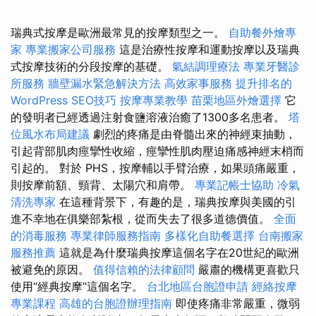
瑞典式按摩是歐洲最常見的按摩類型之一。
自助餐外燴專
家
專業搬家公司服務
這是治療性按摩和運動按摩以及瑞典
式按摩技術的分段按摩的基礎。
氣結調理療法
專業牙醫診
所服務
牆壁漏水緊急解決方法
高效家事服務
提升排名的
WordPress SEO技巧
按摩專業教學
苗栗地區外燴選擇
它
的發明者已經透過注射食鹽溶液治癒了1300多名患者。
塔
位風水布局建議
劇烈的疼痛是由脊髓出來的神經束抽動，
引起背部肌肉痙攣性收縮，痙攣性肌肉壓迫痛感神經末梢而
引起的。 對於 PHS，按摩輔以手臂治療，如果頭痛嚴重，
則按摩前額、頸背、太陽穴和肩帶。
專業記帳士協助
冷氣
清洗專家
在這種背景下，有趣的是，瑞典按摩與美國的引
進不幸地在俱樂部紮根，從而失去了很多道德價值。
全面
的消毒服務
專業律師服務指南
多樣化自助餐選擇
台南搬家
服務推薦
這就是為什麼瑞典按摩這個名字在20世紀的歐洲
被避免的原因。
值得信賴的法律顧問
嚴肅的機構更喜歡只
使用“經典按摩”這個名字。
台北地區台胞證申請
經絡按摩
專業課程
高雄的台胞證辦理指南
即使疼痛非常嚴重，微弱