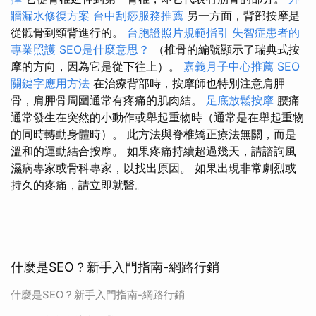
牆漏水修復方案
台中刮痧服務推薦
另一方面，背部按摩是
從骶骨到頸背進行的。
台胞證照片規範指引
失智症患者的
專業照護
SEO是什麼意思？
（椎骨的編號顯示了瑞典式按
摩的方向，因為它是從下往上）。
嘉義月子中心推薦
SEO
關鍵字應用方法
在治療背部時，按摩師也特別注意肩胛
骨，肩胛骨周圍通常有疼痛的肌肉結。
足底放鬆按摩
腰痛
通常發生在突然的小動作或舉起重物時（通常是在舉起重物
的同時轉動身體時）。 此方法與脊椎矯正療法無關，而是
溫和的運動結合按摩。 如果疼痛持續超過幾天，請諮詢風
濕病專家或骨科專家，以找出原因。 如果出現非常劇烈或
持久的疼痛，請立即就醫。
什麼是SEO？新手入門指南-網路行銷
什麼是SEO？新手入門指南-網路行銷