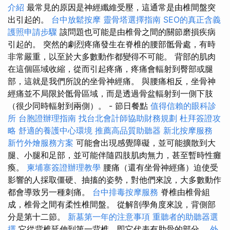
介紹
最常見的原因是神經纖維受壓，這通常是由椎間盤突
出引起的。
台中放鬆按摩
靈骨塔選擇指南
SEO的真正含義
護照申請步驟
該問題也可能是由椎骨之間的關節磨損疾病
引起的。 突然的劇烈疼痛發生在脊椎的腰部骶骨處，有時
非常嚴重，以至於大多數動作都變得不可能。 背部的肌肉
在這個區域收縮，從而引起疼痛，疼痛會輻射到臀部或腿
部，這就是我們所說的坐骨神經痛。 與腰痛相反，坐骨神
經痛並不局限於骶骨區域，而是透過骨盆輻射到一側下肢
（很少同時輻射到兩側）。 - 節日餐點
值得信賴的眼科診
所
台胞證辦理指南
找台北會計師協助財務規劃
杜拜簽證攻
略
舒適的養護中心環境
推薦高品質助聽器
新北按摩服務
新竹外燴服務方案
可能會出現感覺障礙，並可能擴散到大
腿、小腿和足部，並可能伴隨四肢肌肉無力，甚至暫時性癱
瘓。
柬埔寨簽證辦理教學
腰痛（還有坐骨神經痛）迫使受
影響的人採取僵硬、抽搐的姿勢，對他們來說，大多數動作
都會導致另一種刺痛。
台中排毒按摩服務
脊椎由椎骨組
成，椎骨之間有柔性椎間盤。 從解剖學角度來說，背側部
分是第十二節。
新墓第一年的注意事項
重聽者的助聽器選
擇
它從背椎延伸到第一背椎，即它代表有肋骨的部分。
外