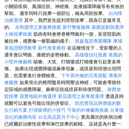
小關節疾病、風濕症狀、神經痛、血液循環障礙等有有效的
幫助。 通常同時只按摩一個部位，稱為局部按摩。
白內障
治療選擇
其中，我們首先提到背部按摩，因為它是最常見
的。
永和護理之家服務推薦
新竹整復服務
墓園規劃與選擇
士林按摩推薦
肌肉有時會將脊椎彎曲到一側，長背部肌肉
被拉伸，感覺像一條緊繃的繩子。
抓姦蒐證專業團隊
柬埔
寨簽證辦理教學
新竹推拿療程
在這種情況下，受影響的人
通常會以彎曲、僵硬的姿勢移動。
高雄徵信社推薦
推薦的
小型外燴服務
咳嗽、大笑、打噴嚏或打噴嚏會引起更多疼
痛。 如果出現感覺障礙或麻痺現象，或排尿和排便出現問
題，也需要進行身體檢查。
下午茶外燴的完美搭配
專業外
燴服務
如果突出的椎間盤長時間壓迫神經，可能會導致特
定區域的感覺障礙、麻痺症狀或排尿和排便問題。
身體放
鬆按摩
苗栗地區外燴選擇
新店護理之家專業選擇
透過及時
就醫可以避免可能出現的併發症。
助您實現品牌價值的數
位行銷方案
打掃家裡的小技巧
可靠的外燴廠商推薦
台東徵
信社的服務內容
台北高品質月子中心
更高層次的疾病治療
已經屬於治療性按摩和淋巴按摩的範疇。 這就是為什麼一