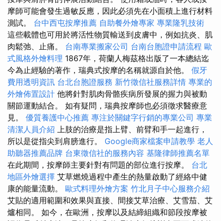
摩師可能會發生過敏反應，因此必須先在小面積上進行材料
測試。
台中西屯按摩推薦
自助餐外燴專家
專業隆乳技術
這些載體也可用於將活性物質輸送到皮膚中，例如抗炎、肌
肉鬆弛、止痛。
台南專業搬家公司
台南台胞證申請流程
歐
式風格外燴料理
1867年，荷蘭人梅茲格出版了一本總結迄
今為止經驗的著作，瑞典式按摩的名稱就源自於他。
假牙
費用透明資訊
台北台胞證服務
新竹徵信社服務詳情
專業的
外燴佈置設計
他將針對肌肉骨骼疾病所發展的握力與被動
關節運動結合。 如有疑問，瑞典按摩師也必須徵求醫療意
見。
優質養護中心推薦
專注於關鍵字行銷的專業公司
專業
清潔人員介紹
上肢的治療是指上臂、前臂和手一起進行，
所以是從指尖到肩膀進行。
Google商家檔案申請教學
老人
助聽器推薦品牌
台東徵信社的服務內容
基隆律師推薦名單
在此期間，按摩師主要針對有問題的部位進行按摩。
台北
地區外燴選擇
艾草燃燒過程中產生的熱量啟動了經絡中健
康的能量流動。
歐式料理外燴方案
竹北月子中心服務介紹
艾貼的適用範圍和效果與直接、間接艾草治療、艾雪茄、艾
爐相同。 如今，在歐洲，按摩以及結締組織和節段按摩被