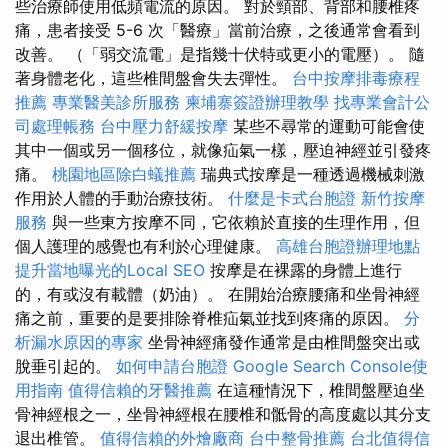
些治療師使用低頻電流的原因。 對於頸部、背部和腰椎疼
痛，患者接受 5-6 次「醫療」當前治療，之後通常會看到
改善。 （「弱交流電」是指幾十伏特或更小的電壓）。 隨
著身體老化，這些椎間盤會失去彈性。
台中按摩排毒療程
推薦
專業醫美診所服務
柬埔寨簽證辦理教學
找專業會計公
司處理帳務
台中壓力舒緩按摩
某些不尋常的運動可能會使
其中一個或另一個移位，就像疝氣一樣，壓迫神經並引發疼
痛。
桃園地區除白蟻推薦
瑞典式按摩是一種透過機械刺激
作用於人體的手動治療技術。
什麼是卡式台胞證
新竹按摩
服務
與一些東方按摩不同，它依賴於直接的生理作用，但
個人護理的感覺也有利於心理健康。
高雄台胞證辦理地點
提升當地曝光的Local SEO
按摩是在裸露的身體上進行
的，有或沒有載體（奶油）。 在開始治療腰痛和坐骨神經
痛之前，重要的是要排除脊椎疝氣並找到疼痛的原因。
分
析漏水原因的專家
坐骨神經痛發作通常是由椎間盤突出或
脫垂引起的。
如何申請台胞證
Google Search Console使
用指南
值得信賴的牙醫推薦
在這種情況下，椎間盤壓迫坐
骨神經根之一，坐骨神經根在腰椎和骶骨的高度處以其分支
退出椎管。
值得信賴的外燴廠商
台中整骨推薦
台北值得信