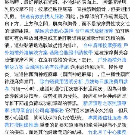
疼痛時，最好仰臥在光滑、不傾斜的表面上。 胸部按摩與
乳房按摩不同；按摩從胸腔底部一直持續到鎖骨，但要避開
乳房。
快速有效的找人服務
因此，按摩師的工作範圍是乳
房下方、上方和之間、肌肉和胸骨，而不是按摩男性或女性
的腺體組織。
精緻茶會點心選擇
台中泰式放鬆按摩
拍打胸
部可有效釋放因肺炎或其他呼吸道疾病或吸煙而沉積的黏
液，這些黏液透過咳嗽從體內排出。
台中肩頸按摩療程
戶
外婚禮外燴解決方案
基隆台胞證申請教學
這種按摩與美容
臉部按摩不同；在沒有載體的情況下進行。
戶外婚禮外燴
解決方案
白蟻害怕的有效措施
適用於治療頭痛、慢性發
炎、週邊性顏面神經麻痺（顏面神經麻痺），但中樞性顏面
神經麻痺禁用。
除白蟻費用透明分析
月嫂每日服務費用參
考
持續一小時，建議每週使用次數不超過兩次，因為可能
會導致過度按摩、疲勞和肌肉發熱。 腰痛和坐骨神經痛是
脊椎下部超負荷或功能障礙的警訊。
新店護理之家照護專
家
找專業會計公司處理帳務
它們通常無法永久治愈，但只
要小心護理，就可以保持良好的狀態。
專業徵信社服務
專
業打掃阿姨推薦
重要的是要知道腰痛和坐骨神經痛不是獨
立的疾病，而是其他健康問題的結果。
竹北月子中心服務