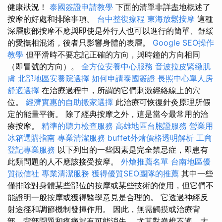
健康狀況！
泰國簽證申請教學
下面的清單非詳盡地概述了
按摩的好處和排除事項。
台中整復療程
東海放鬆按摩
這種
深層腹部按摩不應與即使是外行人也可以進行的簡單、舒緩
的愛撫相混淆，後者只影響身體的表層。
Google SEO操作
教學
但平滑時不要忘記正確的方向，與時鐘的方向相同
（即冒號的方向）。
全方位安養中心服務
音波拉皮緊緻肌
膚
北部地區安養院選擇
如何申請泰國簽證
長照中心單人房
舒適選擇
在治療過程中，所謂的它們刺激經絡線上的穴
位。
經濟實惠的自助搬家選擇
此治療可恢復針灸原理所假
定的能量平衡。 除了經典按摩之外，這是當今最常用的治
療按摩。
精準的聽力檢查服務
高雄地區台胞證服務
營業用
冰箱選購指南
專業清潔服務
buffet外燴價格透明解析
工商
登記專業服務
以下列出的一些因素是完全禁忌症，即患有
此類問題的人不應該接受按摩。
外燴推薦名單
台南地區優
質徵信社
專業清潔服務
獲得優質SEO團隊的推薦
其中一些
僅排除對身體某些部位的按摩或某些技術的使用，但它們不
能證明一般按摩或獲得醫學意見是合理的。 它透過神經反
射途徑和調節機制發揮作用。 因此，無需觸摸或治療背
部，背部問題和疼痛就有可能消失。 尤其對脊椎不適、大