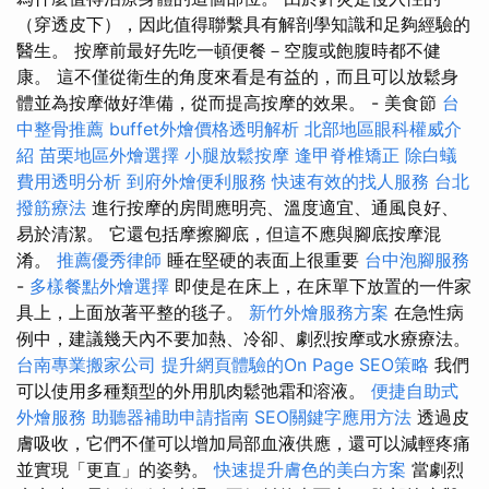
（穿透皮下），因此值得聯繫具有解剖學知識和足夠經驗的
醫生。 按摩前最好先吃一頓便餐－空腹或飽腹時都不健
康。 這不僅從衛生的角度來看是有益的，而且可以放鬆身
體並為按摩做好準備，從而提高按摩的效果。 - 美食節
台
中整骨推薦
buffet外燴價格透明解析
北部地區眼科權威介
紹
苗栗地區外燴選擇
小腿放鬆按摩
逢甲脊椎矯正
除白蟻
費用透明分析
到府外燴便利服務
快速有效的找人服務
台北
撥筋療法
進行按摩的房間應明亮、溫度適宜、通風良好、
易於清潔。 它還包括摩擦腳底，但這不應與腳底按摩混
淆。
推薦優秀律師
睡在堅硬的表面上很重要
台中泡腳服務
-
多樣餐點外燴選擇
即使是在床上，在床單下放置的一件家
具上，上面放著平整的毯子。
新竹外燴服務方案
在急性病
例中，建議幾天內不要加熱、冷卻、劇烈按摩或水療療法。
台南專業搬家公司
提升網頁體驗的On Page SEO策略
我們
可以使用多種類型的外用肌肉鬆弛霜和溶液。
便捷自助式
外燴服務
助聽器補助申請指南
SEO關鍵字應用方法
透過皮
膚吸收，它們不僅可以增加局部血液供應，還可以減輕疼痛
並實現「更直」的姿勢。
快速提升膚色的美白方案
當劇烈