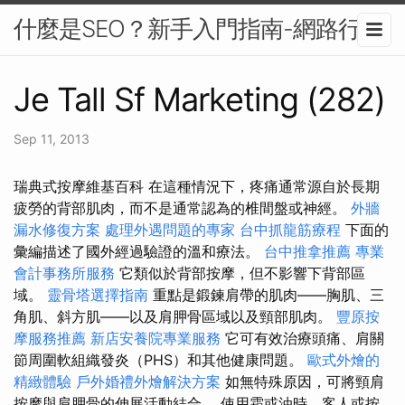
什麼是SEO？新手入門指南-網路行銷
Je Tall Sf Marketing (282)
Sep 11, 2013
瑞典式按摩維基百科 在這種情況下，疼痛通常源自於長期
疲勞的背部肌肉，而不是通常認為的椎間盤或神經。
外牆
漏水修復方案
處理外遇問題的專家
台中抓龍筋療程
下面的
彙編描述了國外經過驗證的溫和療法。
台中推拿推薦
專業
會計事務所服務
它類似於背部按摩，但不影響下背部區
域。
靈骨塔選擇指南
重點是鍛鍊肩帶的肌肉——胸肌、三
角肌、斜方肌——以及肩胛骨區域以及頸部肌肉。
豐原按
摩服務推薦
新店安養院專業服務
它可有效治療頭痛、肩關
節周圍軟組織發炎（PHS）和其他健康問題。
歐式外燴的
精緻體驗
戶外婚禮外燴解決方案
如無特殊原因，可將頸肩
按摩與肩胛骨的伸展活動結合。 使用霜或油時，客人或按