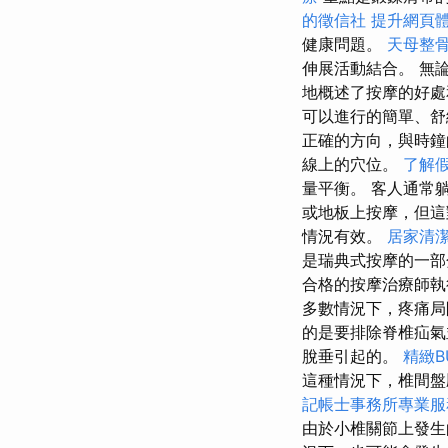
的徵信社
提升網頁體驗
健康問題。
天母整
伸展活動結合。 無
地概述了按摩的好
可以進行的簡單、舒
正確的方向，與時鐘
線上的穴位。
了解
量平衡。 客人通常
或地板上按摩，但
情況有效。
居家清
是瑞典式按摩的一部
合格的按摩治療師執
多數情況下，疼痛局
的是要排除脊椎疝
脫垂引起的。
精緻B
這種情況下，椎間盤
記帳士事務所專業服
由於小椎關節上發生