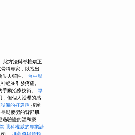
此方法與脊椎矯正
或骨科專家，以找出
會失去彈性。
台中壓
迫神經並引發疼痛。
的手動治療技術。
專
用，但個人護理的感
飲設備的好選擇
按摩
於長期疲勞的背部肌
經過驗證的溫和療
薦
眼科權威的專業診
肌肉。
推薦值得信賴