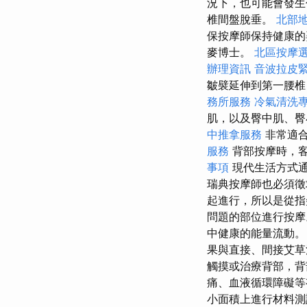
況下，也可能會發生
椎間盤脫垂。
北部
保按摩師保持健康
麥博士。
北區按摩
辦理資訊
音波拉皮
皺襞延伸到第一腰椎
務所服務
冷氣清洗
肌，以及臀中肌、
中推拿服務
非常適
服務
背部按摩時，客
事項
現代生活方式通
瑞典按摩師也必須
起進行，所以是從
問題的部位進行按
中健康的能量流動
果與直接、間接艾草
觸摸或治療背部，背
痛、血液循環障礙等
小面積上進行材料