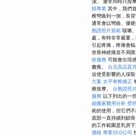
潔。 通常同時只按
師專業
其中，我們
椎彎曲到一側，長背
通常會以彎曲、僵
胞證照片規範
咳嗽、
處，有時非常嚴重，
引起疼痛，疼痛會輻
坐骨神經痛並不局限
收服務
可能會出現感
癱瘓。
台北高品質
迫使受影響的人採取
方案
太平脊椎矯正
療按摩。
台胞證照
服務
以下列出的一
細搬家費用分析
壁
術的使用，但它們不
底部一直持續到鎖
的工作範圍是乳房下
價格
專業SEO公司