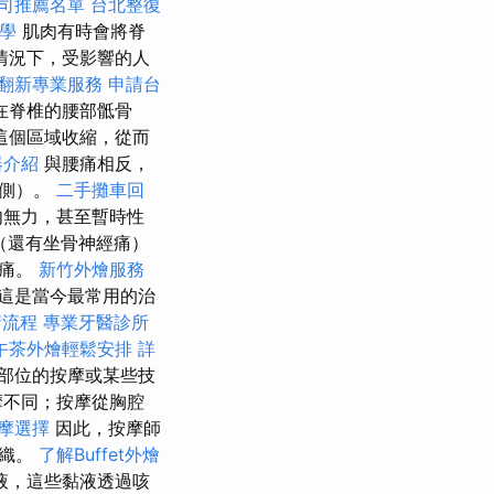
司推薦名單
台北整復
教學
肌肉有時會將脊
情況下，受影響的人
翻新專業服務
申請台
在脊椎的腰部骶骨
這個區域收縮，從而
器介紹
與腰痛相反，
兩側）。
二手攤車回
肉無力，甚至暫時性
（還有坐骨神經痛）
刺痛。
新竹外燴服務
這是當今最常用的治
請流程
專業牙醫診所
午茶外燴輕鬆安排
詳
部位的按摩或某些技
摩不同；按摩從胸腔
摩選擇
因此，按摩師
組織。
了解Buffet外燴
液，這些黏液透過咳