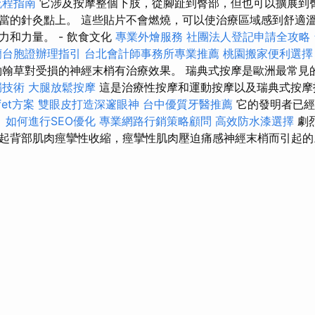
流程指南
它涉及按摩整個下肢，從腳趾到臀部，但也可以擴展到臀
當的針灸點上。 這些貼片不會燃燒，可以使治療區域感到舒適溫
力和力量。 - 飲食文化
專業外燴服務
社團法人登記申請全攻略
蘭台胞證辦理指引
台北會計師事務所專業推薦
桃園搬家便利選擇
約翰草對受損的神經末梢有治療效果。 瑞典式按摩是歐洲最常見
漏技術
大腿放鬆按摩
這是治療性按摩和運動按摩以及瑞典式按摩
fet方案
雙眼皮打造深邃眼神
台中優質牙醫推薦
它的發明者已經
。
如何進行SEO優化
專業網路行銷策略顧問
高效防水漆選擇
劇
起背部肌肉痙攣性收縮，痙攣性肌肉壓迫痛感神經末梢而引起的