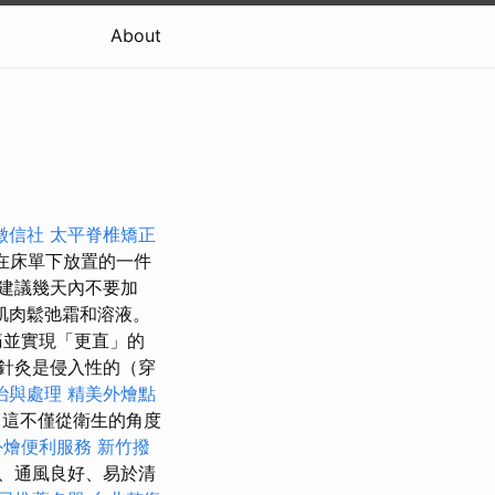
About
徵信社
太平脊椎矯正
在床單下放置的一件
建議幾天內不要加
肌肉鬆弛霜和溶液。
痛並實現「更直」的
針灸是侵入性的（穿
治與處理
精美外燴點
務
這不僅從衛生的角度
外燴便利服務
新竹撥
、通風良好、易於清