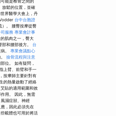
因可能是椎骨之間的
、放鬆的位置，並確
的世界醫學大會上，丹
Vodder
台中台胞證
）。 腰臀按摩從臀
公司服務
專業會計事
的肌肉之一，臀大
臀部和腰部後方。
台
疾病。
專業會議點心
肉。
撿骨流程與注意
部位。 如有疑問，
指上臂、前臂和手一
，按摩師主要針對有
生的熱量啟動了經絡
艾貼的適用範圍和效
作用。 因此，無需
、風濕症狀、神經
反應，因此必須先在
些載體也可用於將活