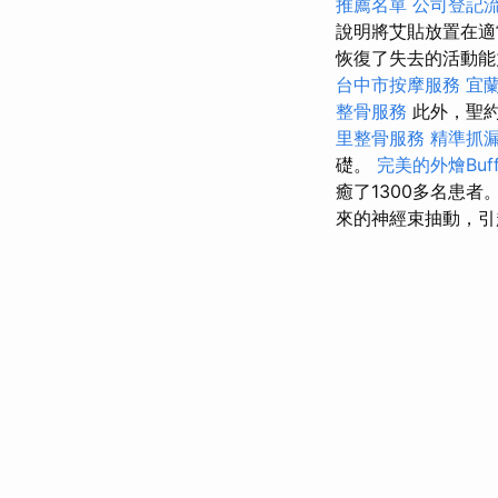
推薦名單
公司登記
說明將艾貼放置在適
恢復了失去的活動能
台中市按摩服務
宜
整骨服務
此外，聖
里整骨服務
精準抓
礎。
完美的外燴Buf
癒了1300多名患者
來的神經束抽動，引