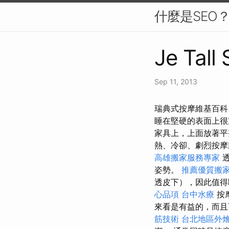
什麼是SEO
Je Tall
Sep 11, 2013
瑞典式按摩維基百科
睡在堅硬的表面上
家具上，上面放著
熱、冷卻、劇烈按
高雄搬家服務專家
透
姿勢。
推薦優質搬
透皮下），因此值得
心品項
台中水療
按
來看是有益的，而且
筋技術
台北地區外