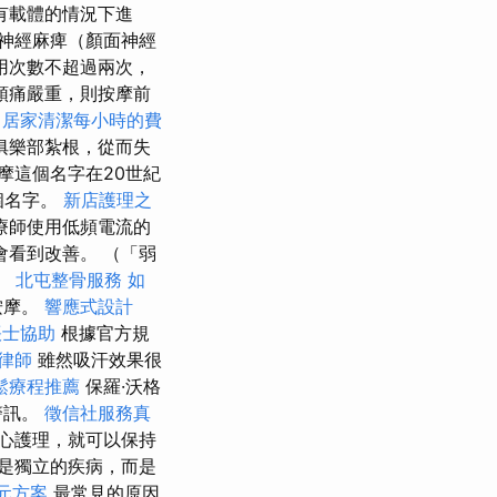
有載體的情況下進
神經麻痺（顏面神經
用次數不超過兩次，
頭痛嚴重，則按摩前
居家清潔每小時的費
俱樂部紮根，從而失
摩這個名字在20世紀
個名字。
新店護理之
療師使用低頻電流的
會看到改善。 （「弱
。
北屯整骨服務
如
按摩。
響應式設計
帳士協助
根據官方規
律師
雖然吸汗效果很
鬆療程推薦
保羅·沃格
警訊。
徵信社服務真
心護理，就可以保持
是獨立的疾病，而是
元方案
最常見的原因