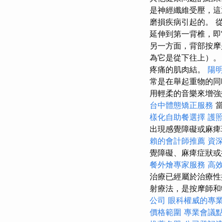
是神經纖維受壓，
磨損疾病引起的。 
延伸到第一背椎，
另一方面，背部按
為它是從下往上）
疼痛的肌肉結。
陽
常是在舉起重物的同
用輕柔的音樂來增
台中體態矯正服務
樣化自助餐選擇
護
出現感覺障礙或麻痺
賴的會計師推薦
資
覺障礙、麻痺症狀
餐外燴專家服務
高
治療已經屬於治療性
射療法，是按摩師和
公司
眼科權威的專
價格範圍
專業會議