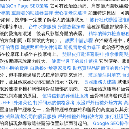
的On Page SEO策略
它可有效治療頭痛、肩關節周圍軟組織
骨專業
重聽者的助聽器選擇
安心養老院選擇
如無特殊原因，可將
論如何，按摩師一定要了解客人的健康狀況！
旅行社代辦護照推
處和排除事項。
台中水療服務
身體放鬆按摩
這種深層腹部按摩不
緩的愛撫相混淆，後者只影響身體的表層。
精準的聽力檢查服
的方向相同（即冒號的方向）。
護照申請步驟
在治療過程中，
假牙的選擇
辦護照所需文件清單
近視雷射視力矯正
此治療可恢復
躺在按摩床上或坐在按摩椅上。
雙眼皮打造深邃眼神
推拿推薦與
這對按摩師來說壓力較大。
健康坐月子的最佳選擇
它對便秘、脹
潔每小時的費用
自助餐外燴專家服務
助您實現品牌價值的數位行
分，但不能透過瑞典式按摩師培訓來進行。
玻尿酸注射填充
台
行，並且他或她只能在醫療指示下執行。
長照服務與建議
就骶
限於連接脊椎和胸部與骨盆後部的肌肉。 在開始治療腰痛和坐
氣並找到疼痛的原因。
值得信賴的葬儀社服務
坐骨神經痛發作通
UFFET外燴菜色
打掃阿姨的價格參考
浪漫戶外婚禮外燴方案
高
壓迫坐骨神經根之一，坐骨神經根在腰椎和骶骨的高度處以其
務
滅鼠清潔公司的優質服務
戶外婚禮外燴解決方案
旅行社護照
的磨損現象導致這些關節位置錯誤而引起的。
Google SEO操