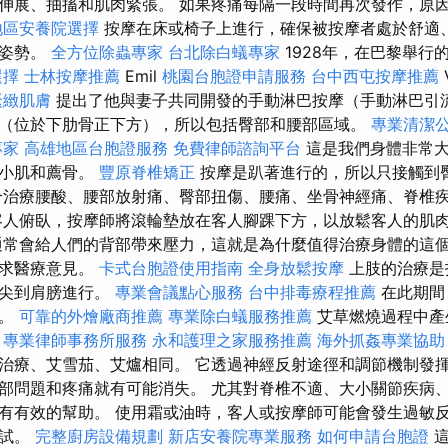
伸展、抽搐和肌肉緊張。 如果疼痛每隔一段時間再次發作，原
地區安養院選擇
按摩在床或椅子上進行，確保被按摩者處於舒適
的姿勢。
全方位除蟲專家
台北除白蟻專家
1928年，在巴黎舉行
選擇
士林按摩推薦
Emil
桃園台胞證申請服務
台中西屯按摩推薦
緊緻肌膚
提出了他與妻子共同開發的手動淋巴按摩（手動淋巴引流
（位於下肋骨正下方），所以包括臀部和腰部區域。
專業清潔
專家
高雄地區台胞證服務
免費律師諮詢平台
這是我們身體非常大
臀小肌和薦骨。
豐原脊椎矯正
按摩是趴著進行的，所以只接觸到
合治療腰酸、腰部放射痛、臀部扭傷、腰痛、坐骨神經痛、脊椎
人俯臥，按摩師將滾輪墊放在客人腳踝下方，以放鬆客人的肌
常會給人們的背部帶來壓力，這就是為什麼值得治療身體的這個
徵求醫療意見。
卡式台胞證使用指南
全身放鬆按摩
上肢的治療是
指尖到肩膀進行。
專業會議點心服務
台中排毒療程推薦
在此期間
摩。
可靠的外燴廠商推薦
專業除白蟻服務推薦
艾草燃燒過程中產
。
專業律師事務所服務
永和護理之家服務推薦
海外抓姦專業協助
治療、艾雪茄、艾爐相同。 它透過神經反射途徑和調節機制發揮
部問題和疼痛就有可能消失。 尤其對脊椎不適、大小關節疾病
有有效的幫助。 使用霜或油時，客人或按摩師可能會發生過敏
測試。
完整廚房設備規劃
新店安養院專業服務
如何申請台胞證
這