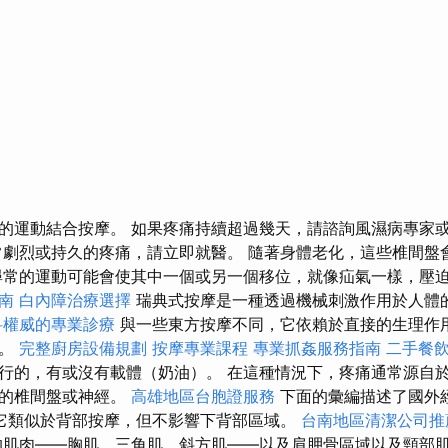
的運動結合按摩。 如果疼痛持續超過幾天，請諮詢風濕病專家
常劇烈或持久的疼痛，請立即就醫。 隨著身體老化，這些椎間盤
尋常的運動可能會使其中一個或另一個移位，就像疝氣一樣，壓
南
白內障治療選擇
瑞典式按摩是一種透過機械刺激作用於人體
科權威的專業診療
與一些東方按摩不同，它依賴於直接的生理作
康。
完整廚房設備規劃
按摩專業課程
專業抓姦服務指南
二手餐
行的，有或沒有載體（奶油）。 在這種情況下，疼痛通常源自
為的椎間盤或神經。
高雄地區台胞證服務
下面的彙編描述了國外
它類似於背部按摩，但不影響下背部區域。
台南地區清潔公司推
的肌肉——胸肌、三角肌、斜方肌——以及肩胛骨區域以及頸部