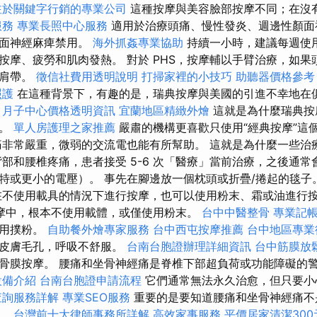
注於關鍵字行銷的專業公司
這種按摩與美容臉部按摩不同；在沒
服務
專業長照中心服務
適用於治療頭痛、慢性發炎、週邊性顏面
顏面神經麻痺禁用。
海外抓姦專業協助
持續一小時，建議每週使
按摩、疲勞和肌肉發熱。 對於 PHS，按摩輔以手臂治療，如果
和肩帶。
徵信社費用透明說明
打掃家裡的小技巧
助聽器價格參考
照護
在這種背景下，有趣的是，瑞典按摩與美國的引進不幸地在
。
月子中心價格透明資訊
宜蘭地區精緻外燴
這就是為什麼瑞典按
因。
單人房護理之家推薦
嚴肅的機構更喜歡只使用“經典按摩”這
非常嚴重，微弱的交流電也能有所幫助。 這就是為什麼一些治
背部和腰椎疼痛，患者接受 5-6 次「醫療」當前治療，之後通常
特或更小的電壓）。 事先在腳邊放一個枕頭或折疊/捲起的毯子
不使用載具的情況下進行按摩，也可以使用粉末、霜或油進行
摩中，根本不使用載體，或僅使用粉末。
台中中醫整骨
專業記
使用撲粉。
自助餐外燴專家服務
台中西屯按摩推薦
台中地區專業
塞皮膚毛孔，呼吸不舒服。
台南台胞證辦理詳細資訊
台中筋膜放
骨膜按摩。 腰痛和坐骨神經痛是脊椎下部超負荷或功能障礙的
設備介紹
台南台胞證申請流程
它們通常無法永久治愈，但只要小
查詢服務詳解
專業SEO服務
重要的是要知道腰痛和坐骨神經痛不
果。
台灣前十大律師事務所詳解
高效家事服務
平價居家清潔300