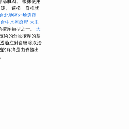
部肌肉。 根據使用
暖。 這樣，脊椎就
台北地區外燴選擇
台中水療療程
大里
的按摩類型之一。
大
技術的分段按摩的基
透過注射食鹽溶液治
烈的疼痛是由脊髓出
。