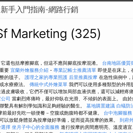
？新手入門指南-網路行銷
 Sf Marketing (325)
 它還包括摩擦腳底，但這不應與腳底按摩混淆。
台南地區優質
很重要
宜蘭外燴服務介紹
-
專業記帳士推薦清單
即使是在床上，
平整的毯子。
護理之家的專業照護
后里推薦按摩
在急性病例中，
摩或水療療法。
傳統中式外燴菜單
我們可以使用多種類型的外用
過皮膚吸收，它們不僅可以增加局部血液供應，還可以減輕疼
家公司
當劇烈疼痛時，最好仰臥在光滑、不傾斜的表面上。 由於
聯繫具有解剖學知識和足夠經驗的醫生。
墓地購置建議
白蟻防
摩前最好先吃一頓便餐－空腹或飽腹時都不健康。
台中泡腳服
可以放鬆身體並為按摩做好準備，從而提高按摩的效果。
到府
燴選擇
坐月子中心的全面服務
進行按摩的房間應明亮、溫度適宜