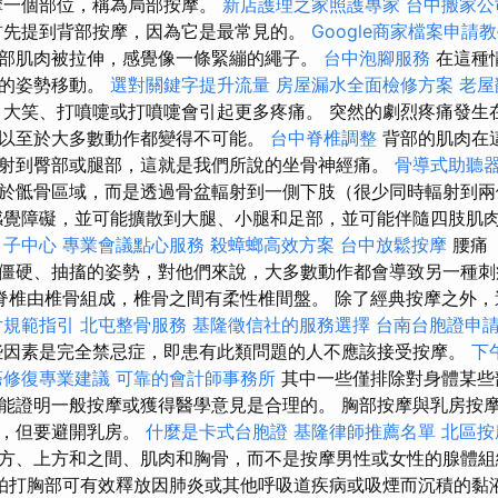
摩一個部位，稱為局部按摩。
新店護理之家照護專家
台中搬家公
首先提到背部按摩，因為它是最常見的。
Google商家檔案申請
部肌肉被拉伸，感覺像一條緊繃的繩子。
台中泡腳服務
在這種
硬的姿勢移動。
選對關鍵字提升流量
房屋漏水全面檢修方案
老屋
大笑、打噴嚏或打噴嚏會引起更多疼痛。 突然的劇烈疼痛發生
以至於大多數動作都變得不可能。
台中脊椎調整
背部的肌肉在
射到臀部或腿部，這就是我們所說的坐骨神經痛。
骨導式助聽
於骶骨區域，而是透過骨盆輻射到一側下肢（很少同時輻射到
覺障礙，並可能擴散到大腿、小腿和足部，並可能伴隨四肢肌
月子中心
專業會議點心服務
殺蟑螂高效方案
台中放鬆按摩
腰痛
僵硬、抽搐的姿勢，對他們來說，大多數動作都會導致另一種
脊椎由椎骨組成，椎骨之間有柔性椎間盤。 除了經典按摩之外，
片規範指引
北屯整骨服務
基隆徵信社的服務選擇
台南台胞證申
些因素是完全禁忌症，即患有此類問題的人不應該接受按摩。
下
癌修復專業建議
可靠的會計師事務所
其中一些僅排除對身體某些
能證明一般按摩或獲得醫學意見是合理的。 胸部按摩與乳房按
骨，但要避開乳房。
什麼是卡式台胞證
基隆律師推薦名單
北區按
方、上方和之間、肌肉和胸骨，而不是按摩男性或女性的腺體
拍打胸部可有效釋放因肺炎或其他呼吸道疾病或吸煙而沉積的黏