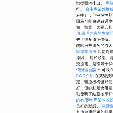
嗽從體內排出。
專
行。
台中專業外燴
麻痺），但中樞性
因為可能會導致過度
額、頸背、太陽穴
用
護理之家的專業
去了很多道德價值
的歐洲被避免的原
家專業選擇
即使疼痛
原因。 對於頸部、
交流電」是指幾十伏
何辦理新護照
可以在
RWD介紹
在某些按
定，醫療機構也只
好，但缺點是會阻
勒發明了結腸按摩和
的有用嗎
專業冷凍
良好的狀態。
電話
其他健康問題的結