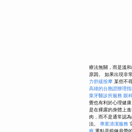
療法無關，而是溫和
原因。 如果出現非
力舒緩按摩
某些不
高雄的台胞證辦理指
業牙醫診所服務
眼
覺也有利於心理健
是在裸露的身體上進
肉，而不是通常認
法。
專業清潔服務
療
重點是鍛鍊肩帶