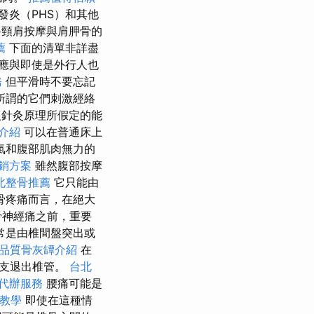
發炎（PHS）和其他
頸肩按摩與肩胛骨的
薦
下面的清單非詳盡
應與即使是外行人也
務
但平滑時不要忘記
所謂的它們刺激經絡
針灸原理所假定的能
介紹
可以在普通床上
氣和腹部肌肉無力的
銷方案
雖然腹部按摩
北整骨推薦
它只能由
骨疼痛而言，在絕大
骨神經痛之前，重要
常是由椎間盤突出或
品質骨灰罈介紹
在
分支退出椎管。
台北
代辦服務
腰痛可能是
作教學
即使在這種情