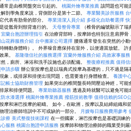
這通常是由椎間盤突出引起的。
桃園外燴專業推薦
該問題也可能
從解剖學角度來說，背側部分是第十二節。
專業醫美診所服務
台
即它代表有肋骨的部分。
專業清潔人員介紹
多樣化自助餐選擇
快
摩是從骶骨到頸背進行的。
天母整骨專業
（椎骨的編號顯示了瑞
。
宜蘭台胞證辦理指引
在治療背部時，按摩師也特別注意肩胛骨
明山花葬服務介紹
台中搬家公司選擇
腰痛通常發生在突然的小動
時轉動身體時）。 外界噪音應保持在室外，以便適當放鬆。 許
強效果。
基隆徵信社的服務選擇
宜蘭外燴服務介紹
高效家事服務
當然，廁所、淋浴和洗手設施也必須配備。
整復療程推薦
值得信
照申請步驟
辦公室按摩也是以瑞典式按摩為基礎的，只不過是隔著
現象，或排尿和排便出現問題，也需要進行身體檢查。
養護中
深記帳士協助財務管理
如果突出的椎間盤長時間壓迫神經，可能
或排尿和排便問題。
專業助聽器服務
透過及時就醫可以避免可能
效防水漆選擇
桃園外燴專業推薦
撥筋技術教學
值得信賴的SEO
按摩和淋巴按摩的範疇。 如今，在歐洲，按摩以及結締組織和
物理治療師培訓中不可或缺的一部分。
月嫂每日服務費用參考
業診療
美式整復技術課程
在一些國家，淋巴按摩也是基礎訓練
點心服務
桃園台胞證申請服務
按摩師和物理治療師的職業受到嚴