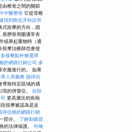
是由椎骨之間的關節
中中醫整骨
它從背椎
速找到附近牙科診所
典式按摩的方向，因
，肩胛骨周圍通常有
作或舉起重物時（通
多按摩治療師也會使
多樣餐點外燴選擇
賴的網路行銷公司
多
衣服進行的。 如果
心單人房服務
值得信
會導致特定區域的感
出現的併發症。
自助
公司
更高層次的疾病
節段按摩被認為是反
值得信賴的網路行銷
的一部分。
了解助聽器
格的法律保護。
外燴