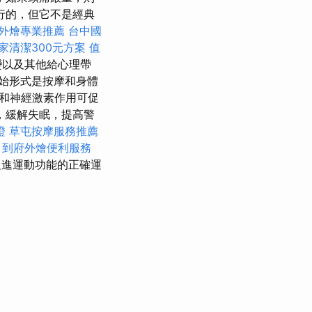
行的，但它不是經典
外燴專業推薦
台中國
家清潔300元方案
值
變以及其他給心理帶
始形式是按摩和身體
和神經激素作用可促
，緩解失眠，提高警
證
草屯按摩服務推薦
。
到府外燴便利服務
進運動功能的正確運