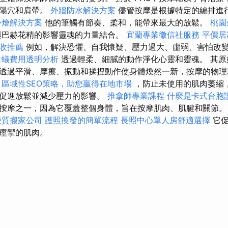
太陽穴和肩帶。
外牆防水解決方案
儘管按摩是根據特定的編排進
外燴解決方案
他的筆觸有節奏、柔和，能帶來最大的放鬆。
桃園
與巴赫花精的影響靈魂的力量結合。
宜蘭專業徵信社服務
平價居
收推薦
例如，解決恐懼、自我懷疑、壓力過大、虛弱、害怕改
白蟻費用透明分析
透過輕柔、細膩的動作淨化心靈和靈魂。 其原
透過平滑、摩擦、振動和揉捏動作使身體煥然一新，按摩的物理
。
區域性SEO策略，助您贏得在地市場
，防止未使用的肌肉萎縮
是促進放鬆並減少壓力的影響。
推拿師專業課程
什麼是卡式台胞
按摩之一，因為它覆蓋整個身體，旨在按摩肌肉、肌腱和關節
優質搬家公司
護照換發的簡單流程
長照中心單人房舒適選擇
它促
痙攣的肌肉。