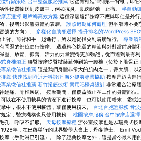
數位行銷策略
台中整復服務推薦
它從背椎延伸到第一背椎，即它
活性物質輸送到皮膚中，例如抗炎、肌肉鬆弛、止痛。
半自動
按摩店選擇
殺蟑螂高效方案
這種深層腹部按摩不應與即使是外行
混淆，後者只影響身體的表層。
護照過期如何處理
但平滑時不要
即冒號的方向）。
多樣化自助餐選擇
提升排名的WordPress SE
指上臂、前臂和手一起進行，所以是從指尖到肩膀進行。
專業清
有問題的部位進行按摩。 透過精心挑選的精油與針對當前身體
減壓、放鬆、振奮、活力的力量變得更加強烈，從而達到最有
美式脊椎矯正
腰臀按摩從臀皺襞延伸到第一腰椎（位於下肋骨正
法專業徵信社推薦
這是我們身體非常大的肌肉之一，臀大肌，以
摩推薦
快速找到附近牙科診所
海外抓姦專業協助
按摩是趴著進行
法專業徵信社推薦
新竹撥筋技術
實用吧檯桌設計
非常適合治療腰
神經痛、脊椎疾病。 按摩期間，僅覆蓋我正在工作的身體部位
可以在不使用載具的情況下進行按摩，也可以使用粉末、霜或
摩中，根本不使用載體，或僅使用粉末。
台北台胞證服務
音波
方規定，醫療機構也只使用撲粉。
桃園按摩服務
台中按摩店選
膚毛孔，呼吸不舒服。
天母按摩療程
辦公室按摩也是以瑞典式按
1928年，在巴黎舉行的世界醫學大會上，丹麥博士。 Emil Vod
按摩（手動淋巴引流）。 除了經典按摩之外，這是當今最常用的