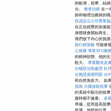
的歐洲，按摩、結締
分。
整脊治療
在一
師和物理治療師的
投資設立公司專業協
在正在經歷的加速能
身體就會開始再生
我們放下內心的負
路行銷策略
可能會發
心推薦
專業SEO服
的精神狀態、他的生
較大。
專業醫美皮
白蟻防治與處理
杜
台胞證過期問題
台
和自然免疫力。 如
指南
大腿放鬆按摩
約系統中顯示的按摩
腹時都不健康。
多
準備，從而提高按
舒適、放鬆的位置，