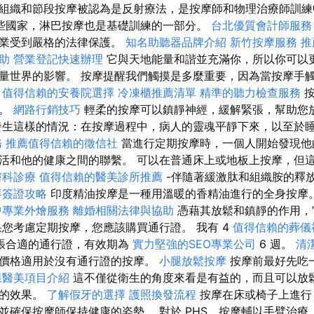
組織和節段按摩被認為是反射療法，是按摩師和物理治療師訓練
些國家，淋巴按摩也是基礎訓練的一部分。
台北優質會計師服務
職業受到嚴格的法律保護。
知名助聽器品牌介紹
新竹按摩服務
推
助
營業登記快速辦理
它與天地能量和諧並充滿你，所以你可以
量世界的影響。 按摩提醒我們觸摸是多麼重要，因為當按摩手
。
值得信賴的安養院選擇
冷凍櫃推薦清單
精準的聽力檢查服務
按
擔。
網路行銷技巧
輕柔的按摩可以鎮靜神經，緩解緊張，幫助您
生這樣的情況：在按摩過程中，病人的靈魂平靜下來，以至於
務
推薦值得信賴的徵信社
當進行定期按摩時，一個人開始發現他
活和他的健康之間的聯繫。 可以在普通床上或地板上按摩，但
膚科診療
值得信賴的醫美診所推薦
-伴隨著緩激肽和組織胺的釋
拜簽證攻略
印度精油按摩是一種用溫暖的香精油進行的全身按摩
中專業外燴服務
離婚相關法律與協助
憑藉其放鬆和鎮靜的作用，
果您考慮定期按摩，您應該購買通行證。 我有 4
值得信賴的葬儀
張合適的通行證，有效期為
實力堅強的SEO專業公司
6 週。
清
價格適用於沒有通行證的按摩。
小腿放鬆按摩
按摩前最好先吃
樣醫美項目介紹
這不僅從衛生的角度來看是有益的，而且可以放
摩的效果。
了解假牙的選擇
護照換發流程
按摩在床或椅子上進行
並確保按摩師保持健康的姿勢。 對於 PHS，按摩輔以手臂治療