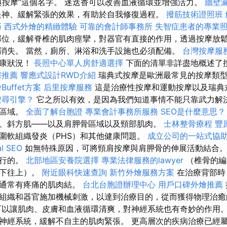
典按摩”這個名字。 迷迭香可以改善血液循環並增強活力。
牆壁
神、緩解緊張的效果，有助於自我修復過程。
撥筋技術證照班
巧
西式外燴的精緻體驗
可靠的會計師事務所
失智症患者的專業
位，緩解脊椎的肌肉痙攣，對器官有直接的作用，透過按摩放
消失。 當然，廁所、淋浴和洗手設施也必須配備。
台灣按摩服
健康狀況！
長照中心單人房舒適選擇
下面的清單非詳盡地概述了
房推薦
響應式設計RWD介紹
瑞典式按摩是歐洲最常見的按摩類
uffet方案
后里按摩服務
這是治療性按摩和運動按摩以及瑞典
搜尋引擎？
它之所以有效，是因為我們知道事情不能只靠武力解決
部區域。
全面了解台胞證
專業會計事務所服務
SEO是什麼意思？
、斜方肌——以及肩胛骨區域以及頸部肌肉。
士林整骨療程
豐
圍軟組織發炎（PHS）和其他健康問題。
成立公司的一站式協
 SEO
如無特殊原因，可將頸肩按摩與肩胛骨的伸展活動結合。
進行的。
北部地區安養院選擇
專業法律服務的lawyer
（椎骨的編
從下往上）。
附近眼科快速查詢
新竹外燴服務方案
在治療背部時
圍通常有疼痛的肌肉結。
台北台胞證辦理中心
用戶口碑外燴推薦
組織和器官施加機械刺激，以達到治療目的，從而獲得物理治
以讓肌肉、皮膚和血液循環清爽，對神經系統也有奇妙的作用
神經系統，緩解不自主的肌肉緊張。 更高層次的疾病治療已經