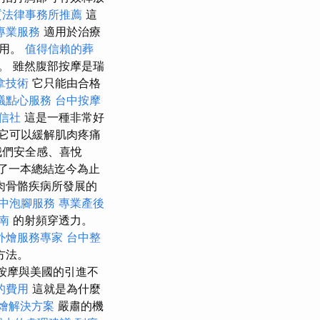
質法律事務所推薦
這
專業服務
適用於治療
禁用。
值得信賴的葬
。 雖然腹部按摩是瑞
拿技術
它只能由合格
議點心服務
台中按摩
信社
這是一種非常好
它可以緩解肌肉疼痛
我們安全感、喜悅
版了一本總結迄今為止
肉骨骼疾病所發展的
中泡腳服務
專業產後
南
的射頻穿透力。
外燴服務專家
台中整
方法。
按摩與美國的引進不
的費用
這就是為什麼
燴解決方案
嚴肅的機