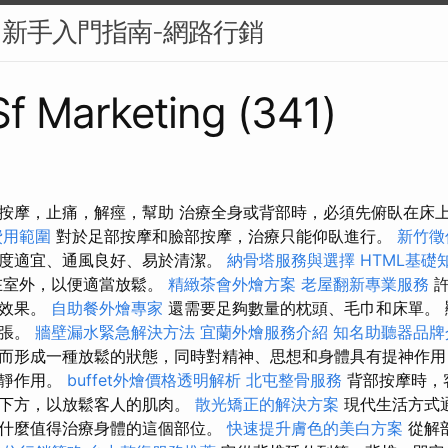
？新手入門指南-網路行銷
 Sf Marketing (341)
按摩，止痛，解痙，幫助 治療全身或背部時，必須先俯臥在床
費用範圍
對於足部按摩和臉部按摩，治療只能仰臥進行。
新竹徵
度適宜、通風良好、易於清潔。
納骨塔服務與選擇
HTML基礎
在室外，以便適當放鬆。
精緻茶會外燴方案
老屋翻新專業服務
許
強效果。
自助餐外燴專家
還需要足夠數量的枕頭、毛巾和床單。 
緊張。
牆壁漏水緊急解決方法
宜蘭外燴服務介紹
知名助聽器品牌
而形成一種放鬆的狀態，同時對精神、思想和身體具有提神作用
鎮靜作用。
buffet外燴價格透明解析
北屯整骨服務
背部按摩時，
踝下方，以放鬆客人的肌肉。
散光矯正的解決方案
現代生活方式
什麼值得治療身體的這個部位。
快速提升膚色的美白方案
從解