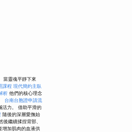
當靈魂平靜下來
照課程
現代簡約主臥
解析
他們的核心理念
。
台南台胞證申請流
活力。 借助平滑的
程
隨後的深層愛撫始
然後繼續揉捏背部、
並增加肌肉的血液供