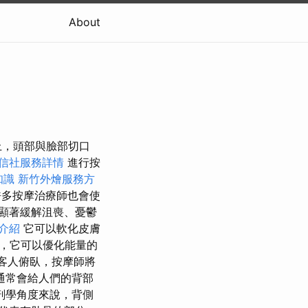
About
上，頭部與臉部切口
信社服務詳情
進行按
知識
新竹外燴服務方
多按摩治療師也會使
顯著緩解沮喪、憂鬱
介紹
它可以軟化皮膚
，它可以優化能量的
客人俯臥，按摩師將
通常會給人們的背部
剖學角度來說，背側