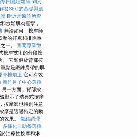
漏水的處理建議
到府
解答SEO的基礎與應
照護
附近牙醫診所查
鬆和放鬆肌肉痙攣，
務
無論如何，按摩師
按摩的好處和排除事
型之一。
宜蘭專業徵
式按摩技術的分段按
。 它類似於背部按
重點是鍛鍊肩帶的肌
原脊椎矯正
它可有效
助
新竹月子中心選擇
 另一方面，背部按
號顯示了瑞典式按摩
，按摩師也特別注意
按摩是透過特定的動
癒的效果。
氣結調理
。
多樣化自助餐選擇
屬於治療性按摩和淋