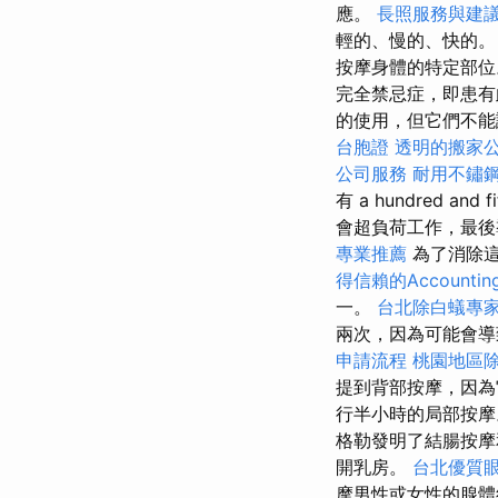
應。
長照服務與建
輕的、慢的、快的
按摩身體的特定部位
完全禁忌症，即患有
的使用，但它們不能
台胞證
透明的搬家
公司服務
耐用不鏽
有 a hundred and f
會超負荷工作，最後
專業推薦
為了消除這
得信賴的Accounting
一。
台北除白蟻專
兩次，因為可能會導
申請流程
桃園地區
提到背部按摩，因
行半小時的局部按摩
格勒發明了結腸按摩
開乳房。
台北優質
摩男性或女性的腺