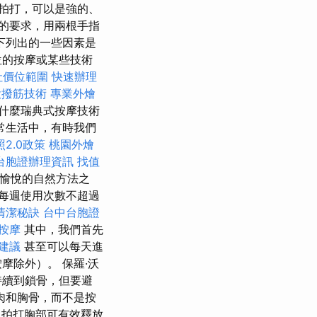
拍打，可以是強的、
的要求，用兩根手指
下列出的一些因素是
位的按摩或某些技術
社價位範圍
快速辦理
投撥筋技術
專業外燴
什麼瑞典式按摩技術
常生活中，有時我們
2.0政策
桃園外燴
台胞證辦理資訊
找值
愉悅的自然方法之
每週使用次數不超過
清潔秘訣
台中台胞證
鬆按摩
其中，我們首先
建議
甚至可以每天進
摩除外）。 保羅·沃
持續到鎖骨，但要避
肉和胸骨，而不是按
拍打胸部可有效釋放