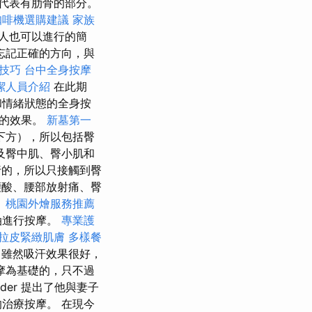
代表有肋骨的部分。
咖啡機選購建議
家族
人也可以進行的簡
忘記正確的方向，與
O技巧
台中全身按摩
潔人員介紹
在此期
和情緒狀態的全身按
利的效果。
新墓第一
下方），所以包括臀
及臀中肌、臀小肌和
的，所以只接觸到臀
酸、腰部放射痛、臀
。
桃園外燴服務推薦
油進行按摩。
專業護
拉皮緊緻肌膚
多樣餐
擇
雖然吸汗效果很好，
摩為基礎的，只不過
der 提出了他與妻子
治療按摩。 在現今