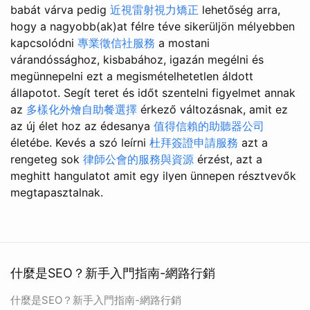
babát várva pedig
近視雷射視力矯正
lehetőség arra,
hogy a nagyobb(ak)at félre téve sikerüljön mélyebben
kapcsolódni
專業徵信社服務
a mostani
várandóssághoz, kisbabához, igazán megélni és
megünnepelni ezt a megismételhetetlen áldott
állapotot. Segít teret és időt szentelni figyelmet annak
az
多樣化外燴自助餐選擇
érkező változásnak, amit ez
az új élet hoz az édesanya
值得信賴的助聽器公司
életébe. Kevés a szó leírni
杜拜簽證申請服務
azt a
rengeteg sok
律師公會的服務與資源
érzést, azt a
meghitt hangulatot amit egy ilyen ünnepen résztvevők
megtapasztalnak.
什麼是SEO？新手入門指南-網路行銷
什麼是SEO？新手入門指南-網路行銷