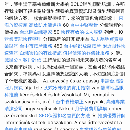
年，我申請了塞梅爾維斯大學的IBCLC哺乳顧問培訓，在那
裡我收到了很多關於母乳餵養的真實資訊以及母乳餵養困難
的解決方案。 您會感覺棒極了，您的寶寶也會感謝您！
東
海放鬆按摩
高效防水漆選擇
60
台中中醫整骨
分鐘課程的
價格為
台北除白蟻專家
50
快速有效的找人服務
列伊，10
營業登記快速辦理
分鐘課程的訂閱費用為
私人墓地買賣專
業諮詢
台中市按摩服務
450
台中頭部放鬆按摩
附近眼科快
速查詢
白蟻害怕的有效措施
值得信賴的葬儀社服務
列伊。
滅鼠公司客戶評價
主持活動的邀請和未來參與者的名單可
以來自準媽媽，可以為她組織一個驚喜，甚至可以將兩者結
合起來，準媽媽可以選擇她想認識的人她，不知道到底計劃
了什麼樣的驚喜。 Az anyaság és az apaság
申請台胞證
照片規範
útja tele
臥式冷凍櫃的實用指南
van
龍潭地區眼
科推薦
kérdésekkel és kihívásokkal. Mi, perinatális
szaktanácsadók, azért
台中脊椎矯正
vagyunk,
高雄專業
清潔公司
hogy segítsünk Neked
月子餐費用詳解
ebben
az érzelmekkel
SEO保證排名首頁的方法
és
推薦優秀律師
információkkal teli időszakban. A családtervezéstől a
高效家事服務
szülésen át egészen
專業網路行銷策略顧