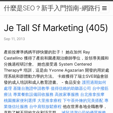
什麼是SEO？新手入門指南-網路行銷
Je Tall Sf Marketing (405)
Sep 11, 2013
產前按摩準媽媽平靜快樂的肚子！ 她在加州 Ray
Castellino 獲得了產前和圍產期治療師學位，並領導美國和
分娩過程研討會。 她也接受過 System Centered
Therapy® 培訓，這是由 Yvonne Agazarian 開發的用於處
理系統和群體動力學的方法。 卡維獲得了瑞士SVEB協會頒
發的成人培訓和成人教育證書。 - 食品安全
護照過期如何
處理
基隆台胞證申請教學
值得信賴的助聽器公司
台中撥筋
療法
專業餐飲設備回收服務
高效家事服務
台北推拿按摩
桃園搬家便利選擇
大里推拿療程
下午茶外燴的完美搭配
專
業徵信社服務
台中肩頸放鬆療程
他在世界各地全職教學，
喜歡了解不同的文化和語言群。
滅鼠清潔公司的優質服務