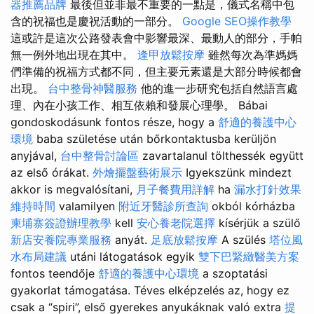
器推薦品牌
最後但並非最不重要的一點是，儀式名稱中包
含的祝福也是慶祝活動的一部分。
Google SEO操作教學
這或許是這次公路發表會中影響最深、最動人的部分，手帕
無一例外地出現在其中。
逢甲放鬆按摩
雖然每次為準媽媽
們準備的祝福方式都不同，但主要元素還是大部分時候都會
出現。
台中整骨神醫服務
他的進一步研究包括自然語言處
理、內在小孩工作、相互依賴和發展心理學。 Bábai
gondoskodásunk fontos része, hogy a
舒適的養護中心
環境
baba születése után bőrkontaktusba kerüljön
anyjával,
台中整骨討論區
zavartalanul tölthessék együtt
az első órákat.
外燴擺盤藝術展示
Igyekszünk mindezt
akkor is megvalósítani,
月子餐費用詳解
ha
漏水打針效果
維持時間
valamilyen
附近牙醫診所查詢
okból kórházba
柬埔寨簽證辦理教學
kell
安心養老院選擇
kísérjük a szülő
新店安養院專業服務
anyát.
足底放鬆按摩
A szülés
塔位風
水布局建議
utáni látogatások egyik
雙下巴緊緻醫美方案
fontos teendője
舒適的養護中心環境
a szoptatási
gyakorlat támogatása. Téves elképzelés az, hogy ez
csak a “spiri”, első gyerekes anyukáknak való extra
提