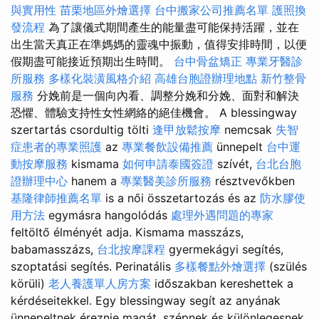
與實用性
苗栗地區外燴選擇
台中搬家公司推薦名單
護照換
發流程
為了讓儀式期間產生的能量盡可能保持活躍，並在
出生當天真正在準媽媽的靈魂中振動，值得安排時間，以便
假期盡可能接近預期出生時間。
台中骨盆矯正
專業牙醫診
所服務
多樣化裝潢風格介紹
高雄台胞證辦理地點
新竹整骨
服務
分娩前是一個向內看、調整分娩和分娩、面對和解決
恐懼、體驗支持性女性網絡的絕佳機會。 A blessingway
szertartás csordultig tölti
逢甲放鬆按摩
nemcsak
失智
症患者的專業照護
az
專業餐飲設備推薦
ünnepelt
台中運
動按摩服務
kismama
如何申請泰國簽證
szívét,
台北台胞
證辦理中心
hanem a
專業醫美診所服務
résztvevőkben
基隆律師推薦名單
is a női összetartozás és az
防水膠使
用方法
egymásra hangolódás
處理外遇問題的專家
feltöltő élményét adja. Kismama masszázs,
babamasszázs,
台北按摩課程
gyermekágyi segítés,
szoptatási segítés. Perinatális
多樣餐點外燴選擇
(szülés
körüli)
老人養護單人房方案
időszakban kereshettek a
kérdéseitekkel. Egy blessingway segít az anyának
ünnepeltnek éreznie magát, szépnek és különlegesnek