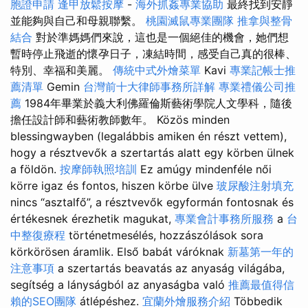
胞證申請
逢甲放鬆按摩
-
海外抓姦專業協助
最終找到安靜
並能夠與自己和母親聯繫。
桃園滅鼠專業團隊
推拿與整骨
結合
對於準媽媽們來說，這也是一個絕佳的機會，她們想
暫時停止飛逝的懷孕日子，凍結時間，感受自己真的很棒、
特別、幸福和美麗。
傳統中式外燴菜單
Kavi
專業記帳士推
薦清單
Gemin
台灣前十大律師事務所詳解
專業禮儀公司推
薦
1984年畢業於義大利佛羅倫斯藝術學院人文學科，隨後
擔任設計師和藝術教師數年。 Közös minden
blessingwayben (legalábbis amiken én részt vettem),
hogy a résztvevők a szertartás alatt egy körben ülnek
a földön.
按摩師執照培訓
Ez amúgy mindenféle női
körre igaz és fontos, hiszen körbe ülve
玻尿酸注射填充
nincs “asztalfő”, a résztvevők egyformán fontosnak és
értékesnek érezhetik magukat,
專業會計事務所服務
a
台
中整復療程
történetmesélés, hozzászólások sora
körkörösen áramlik. Első babát váróknak
新墓第一年的
注意事項
a szertartás beavatás az anyaság világába,
segítség a lányságból az anyaságba való
推薦最值得信
賴的SEO團隊
átlépéshez.
宜蘭外燴服務介紹
Többedik