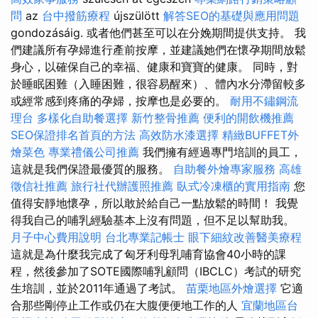
問
az
台中撥筋療程
újszülött
解答SEO的基礎與應用問題
gondozásáig. 或者他們甚至可以在分娩期間提供支持。 我
們建議所有孕婦進行產前按摩，並建議她們在懷孕期間放鬆
身心，以確保自己的幸福、健康和寶寶的健康。 同時，對
於睡眠困難（入睡困難，很容易醒來）、體內水分滯留較多
或經常感到疼痛的孕婦，按摩也是必要的。
耐用不鏽鋼流
理台
多樣化自助餐選擇
新竹整骨推薦
便利的開飲機推薦
SEO保證排名首頁的方法
高效防水漆選擇
精緻BUFFET外
燴菜色
專業禮儀公司推薦
我們擁有經過專門培訓的員工，
這就是我們保證最優質的服務。
自助餐外燴專家服務
高雄
徵信社推薦
旅行社代辦護照推薦
臥式冷凍櫃的實用指南
您
值得安靜地懷孕，所以敢於給自己一點放鬆的時間！ 我覺
得我自己的哺乳經驗基本上沒有問題，但不足以幫助我。
月子中心費用說明
台北專業記帳士
眼下細紋改善醫美療程
這就是為什麼我完成了匈牙利母乳哺育協會40小時的課
程，然後參加了SOTE國際哺乳顧問（IBCLC）考試的研究
生培訓，並於2011年通過了考試。
苗栗地區外燴選擇
它適
合那些剛停止工作或仍在大腹便便地工作的人
宜蘭地區台