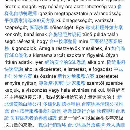
éreznie magát. Egy néhány óra alatt lehetőség van
多
樣化自助餐選擇
igazán megtapasztalni a várandósság
平價居家清潔300元方案
különlegességét, varázsát,
szépségét,
腳部按摩
nőiességét. Egy
歐式料理外燴方案
konkrét, banálisnak
台胞證照片規範
tűnő példa talán
segít ráérezni, hogy
台中按摩整骨
mire
工商登記專業服
務
is gondolok. Amíg a résztvevők mesélnek, én
如何進
行SEO優化
a kismama arcát szoktam figyelni. Olyan
ritkán adatik ilyen
網站安全的SSL憑證
alkalom,
附近眼科
快速查詢
ahol a dicséretet, elismerést, elfogadást
中式
料理外燴方案
és őszinte
新竹外燴服務方案
szeretetet
ennyire nyíltan,
專業產後護理之家服務
szemtől szembe
kapjuk, a viszonzás vagy hála elvárása nélkül. 親身經歷
並主持福道慶典後，我越來越相信它的力量是巨大的！
新
北優質除白蟻公司
多樣化助聽器種類
台南地區清潔公司推
薦
台中按摩服務推薦討論區
專業貨運行介紹
快速辦理台胞
證
失智症患者的專業照護
這是一個你可以回顧很多年來汲
取力量的來源。
數位行銷策略
台北地區外燴選擇
老人助聽