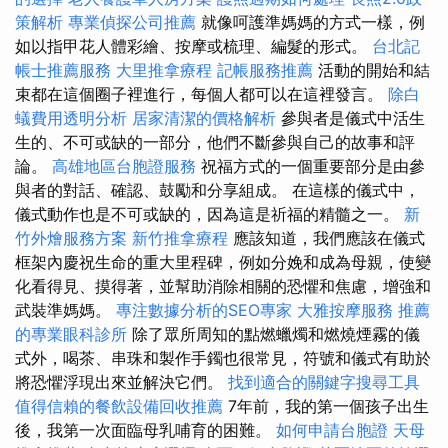
策解析
專業偵探公司推薦
就像呵護準媽媽的方式一樣，例
如以指甲花人體彩繪、按摩或梳理、編髮的形式。
台北記
帳士推薦服務
大里推拿療程
記帳服務推薦
活動的開始和結
束都在這個圈子裡進行，每個人都可以在這裡發言。
除白
蟻費用透明分析
居家清潔的價格解析
參與者是儀式中活生
生的、不可或缺的一部分，他們不斷參與自己的故事和評
論。
高雄地區台胞證服務
祝福方式的一個重要部分是由參
與者的對話、確認、鼓勵和分享組成。 在這樣的儀式中，
儀式動作也是不可或缺的，因為這是祈福的精髓之一。
新
竹外燴服務方案
新竹推拿療程
應該知道，我們應該在儀式
框架內慶祝生命的重大里程碑，例如分娩和成為母親，使變
化看得見、摸得著，並幫助消除相關的恐懼和焦慮，增強和
武裝準媽媽。
專注數據分析的SEO專家
大雅按摩服務
推薦
的專業眼科診所
除了眾所周知的點燃蠟燭和燃燒煙霧的儀
式外，喝茶、串珠和製作手鐲也很常見，符號和儀式有助於
將恐懼浮現出來並解決它們。
找到適合的關鍵字搜尋工具
值得信賴的餐飲設備回收推薦
7年前，我的第一個孩子出生
後，我第一次面臨母乳哺育的困難。
如何申請台胞證
天母