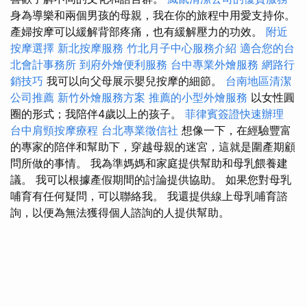
身為導樂和兩個男孩的母親，我在你的旅程中用愛支持你。
產婦按摩可以緩解背部疼痛，也有緩解壓力的功效。
附近
按摩選擇
新北按摩服務
竹北月子中心服務介紹
適合您的台
北會計事務所
到府外燴便利服務
台中專業外燴服務
網路行
銷技巧
我可以向父母展示嬰兒按摩的細節。
台南地區清潔
公司推薦
新竹外燴服務方案
推薦的小型外燴服務
以女性圓
圈的形式；我陪伴4歲以上的孩子。
菲律賓簽證快速辦理
台中肩頸按摩療程
台北專業徵信社
想像一下，在經驗豐富
的專家的陪伴和幫助下，穿越母親的迷宮，這就是圍產期顧
問所做的事情。 我為準媽媽和家庭提供幫助和母乳餵養建
議。 我可以根據產假期間的討論提供協助。 如果您對母乳
哺育有任何疑問，可以聯絡我。 我還提供線上母乳哺育諮
詢，以便為無法獲得個人諮詢的人提供幫助。