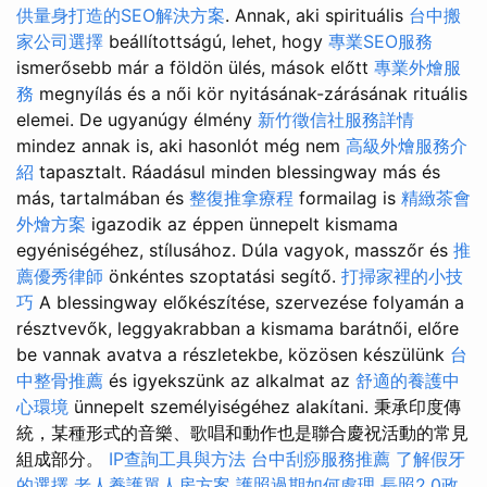
供量身打造的SEO解決方案
. Annak, aki spirituális
台中搬
家公司選擇
beállítottságú, lehet, hogy
專業SEO服務
ismerősebb már a földön ülés, mások előtt
專業外燴服
務
megnyílás és a női kör nyitásának-zárásának rituális
elemei. De ugyanúgy élmény
新竹徵信社服務詳情
mindez annak is, aki hasonlót még nem
高級外燴服務介
紹
tapasztalt. Ráadásul minden blessingway más és
más, tartalmában és
整復推拿療程
formailag is
精緻茶會
外燴方案
igazodik az éppen ünnepelt kismama
egyéniségéhez, stílusához. Dúla vagyok, masszőr és
推
薦優秀律師
önkéntes szoptatási segítő.
打掃家裡的小技
巧
A blessingway előkészítése, szervezése folyamán a
résztvevők, leggyakrabban a kismama barátnői, előre
be vannak avatva a részletekbe, közösen készülünk
台
中整骨推薦
és igyekszünk az alkalmat az
舒適的養護中
心環境
ünnepelt személyiségéhez alakítani. 秉承印度傳
統，某種形式的音樂、歌唱和動作也是聯合慶祝活動的常見
組成部分。
IP查詢工具與方法
台中刮痧服務推薦
了解假牙
的選擇
老人養護單人房方案
護照過期如何處理
長照2.0政