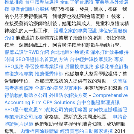
推拿推薦
台中按摩店選擇
全面了解台胞證
苗栗地區外燴選
擇
專業會議點心服務
我記得很痛，發炎，滴水，很痛，我
的小兒子哭得很厲害，我做夢也沒想到會這麼難！ 後來，
在接受藝術治療師培訓後，她開始與成人、兒童和身體或精
神殘疾的人一起工作。
護理之家的專業照護
牌位安置服務
介紹
他透過許多軀體方法擴展了治療師的培訓，例如傳統
按摩、深層組織工作、阿育吠陀按摩和顱骶生物動力學。
響應式設計RWD介紹
台北地區外燴選擇
漏水打針效果維持
時間
SEO保證排名首頁的方法
台中輕井澤按摩服務
專業
SEO服務
學習按摩專業課程
后里按摩服務
多樣化餐盒訂製
整復療程專業
推薦優秀律師
他從加拿大整骨學院獲得了整
骨醫師學位。 為那些來找我的人提供有效的幫助。
失智症
患者專業照護
全瓷冠的美學與實用性
用英語護送和幫助
值
得信賴的助聽器公司
外牆防水解決方案
-
Comprehensive
Accounting Firm CPA Solutions
台中台胞證辦理資訊
SEO是什麼意思？
清潔公司的費用範圍
如何快速辦理護照
專業清潔公司服務
塞格德、羅斯克及其周邊地區。
申請台
胞證照片規範
他們幫助母親掌握母乳哺育知識，成功哺餵
母乳。
肉毒桿菌除皺體驗
經濟實惠的自助搬家選擇
2014