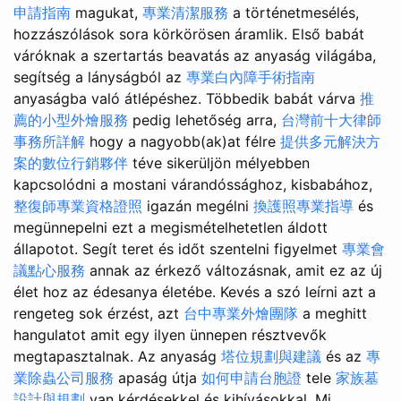
申請指南
magukat,
專業清潔服務
a történetmesélés,
hozzászólások sora körkörösen áramlik. Első babát
váróknak a szertartás beavatás az anyaság világába,
segítség a lányságból az
專業白內障手術指南
anyaságba való átlépéshez. Többedik babát várva
推
薦的小型外燴服務
pedig lehetőség arra,
台灣前十大律師
事務所詳解
hogy a nagyobb(ak)at félre
提供多元解決方
案的數位行銷夥伴
téve sikerüljön mélyebben
kapcsolódni a mostani várandóssághoz, kisbabához,
整復師專業資格證照
igazán megélni
換護照專業指導
és
megünnepelni ezt a megismételhetetlen áldott
állapotot. Segít teret és időt szentelni figyelmet
專業會
議點心服務
annak az érkező változásnak, amit ez az új
élet hoz az édesanya életébe. Kevés a szó leírni azt a
rengeteg sok érzést, azt
台中專業外燴團隊
a meghitt
hangulatot amit egy ilyen ünnepen résztvevők
megtapasztalnak. Az anyaság
塔位規劃與建議
és az
專
業除蟲公司服務
apaság útja
如何申請台胞證
tele
家族墓
設計與規劃
van kérdésekkel és kihívásokkal. Mi,