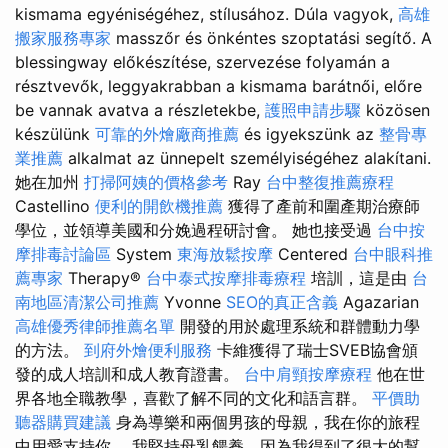
kismama egyéniségéhez, stílusához. Dúla vagyok,
高雄
搬家服務專家
masszőr és önkéntes szoptatási segítő. A
blessingway előkészítése, szervezése folyamán a
résztvevők, leggyakrabban a kismama barátnői, előre
be vannak avatva a részletekbe,
護照申請步驟
közösen
készülünk
可靠的外燴廠商推薦
és igyekszünk az
整骨專
業推薦
alkalmat az ünnepelt személyiségéhez alakítani.
她在加州
打掃阿姨的價格參考
Ray
台中整復推薦療程
Castellino
便利的開飲機推薦
獲得了產前和圍產期治療師
學位，並領導美國和分娩過程研討會。 她也接受過
台中按
摩排毒討論區
System
東海放鬆按摩
Centered
台中眼科推
薦專家
Therapy®
台中泰式按摩排毒療程
培訓，這是由
台
南地區清潔公司推薦
Yvonne
SEO的真正含義
Agazarian
高雄優秀律師推薦名單
開發的用於處理系統和群體動力學
的方法。
到府外燴便利服務
卡維獲得了瑞士SVEB協會頒
發的成人培訓和成人教育證書。
台中肩頸按摩療程
他在世
界各地全職教學，喜歡了解不同的文化和語言群。
平價助
聽器購買建議
身為導樂和兩個男孩的母親，我在你的旅程
中用愛支持你。 我堅持母乳餵養，因為我得到了很大的幫