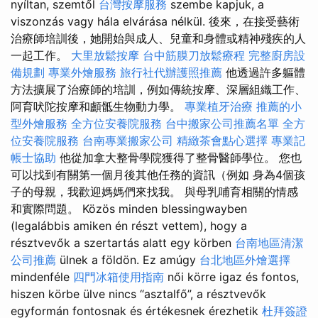
nyíltan, szemtől
台灣按摩服務
szembe kapjuk, a
viszonzás vagy hála elvárása nélkül. 後來，在接受藝術
治療師培訓後，她開始與成人、兒童和身體或精神殘疾的人
一起工作。
大里放鬆按摩
台中筋膜刀放鬆療程
完整廚房設
備規劃
專業外燴服務
旅行社代辦護照推薦
他透過許多軀體
方法擴展了治療師的培訓，例如傳統按摩、深層組織工作、
阿育吠陀按摩和顱骶生物動力學。
專業植牙治療
推薦的小
型外燴服務
全方位安養院服務
台中搬家公司推薦名單
全方
位安養院服務
台南專業搬家公司
精緻茶會點心選擇
專業記
帳士協助
他從加拿大整骨學院獲得了整骨醫師學位。 您也
可以找到有關第一個月後其他任務的資訊（例如 身為4個孩
子的母親，我歡迎媽媽們來找我。 與母乳哺育相關的情感
和實際問題。 Közös minden blessingwayben
(legalábbis amiken én részt vettem), hogy a
résztvevők a szertartás alatt egy körben
台南地區清潔
公司推薦
ülnek a földön. Ez amúgy
台北地區外燴選擇
mindenféle
四門冰箱使用指南
női körre igaz és fontos,
hiszen körbe ülve nincs “asztalfő”, a résztvevők
egyformán fontosnak és értékesnek érezhetik
杜拜簽證