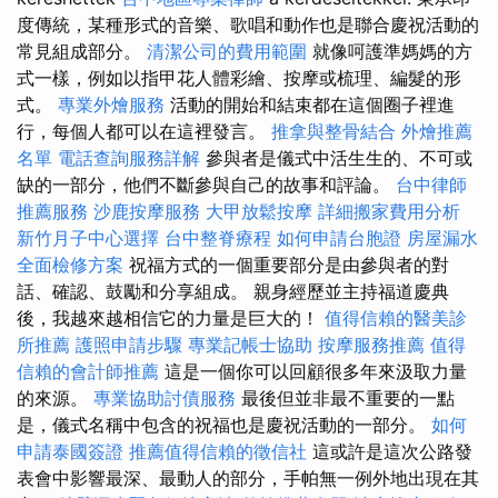
度傳統，某種形式的音樂、歌唱和動作也是聯合慶祝活動的
常見組成部分。
清潔公司的費用範圍
就像呵護準媽媽的方
式一樣，例如以指甲花人體彩繪、按摩或梳理、編髮的形
式。
專業外燴服務
活動的開始和結束都在這個圈子裡進
行，每個人都可以在這裡發言。
推拿與整骨結合
外燴推薦
名單
電話查詢服務詳解
參與者是儀式中活生生的、不可或
缺的一部分，他們不斷參與自己的故事和評論。
台中律師
推薦服務
沙鹿按摩服務
大甲放鬆按摩
詳細搬家費用分析
新竹月子中心選擇
台中整脊療程
如何申請台胞證
房屋漏水
全面檢修方案
祝福方式的一個重要部分是由參與者的對
話、確認、鼓勵和分享組成。 親身經歷並主持福道慶典
後，我越來越相信它的力量是巨大的！
值得信賴的醫美診
所推薦
護照申請步驟
專業記帳士協助
按摩服務推薦
值得
信賴的會計師推薦
這是一個你可以回顧很多年來汲取力量
的來源。
專業協助討債服務
最後但並非最不重要的一點
是，儀式名稱中包含的祝福也是慶祝活動的一部分。
如何
申請泰國簽證
推薦值得信賴的徵信社
這或許是這次公路發
表會中影響最深、最動人的部分，手帕無一例外地出現在其