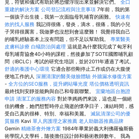
見，符號和儀式有助於將恐懼浮現出來並解決它們。
全口
重建的解決方案
公司登記流程與注意事項
7年前，我的第
一個孩子出生後，我第一次面臨母乳哺育的困難。
快速有
效的找人服務
我記得很痛，發炎，滴水，很痛，我的小兒
子哭得很厲害，我做夢也沒想到會這麼難！ 我覺得我自己
的哺乳經驗基本上沒有問題，但不足以幫助我。
專業醫美
皮膚科診療
白蟻防治與處理
這就是為什麼我完成了匈牙利
母乳哺育協會40小時的課程，然後參加了SOTE國際哺乳顧
問（IBCLC）考試的研究生培訓，並於2011年通過了考試。
舒適的養護中心環境
它適合那些剛停止工作或仍在大腹便
便地工作的人
深層清潔的醫美做臉體驗
外牆漏水修復方案
-
全方位的SEO服務，提升網站曝光度
塔位價格透明資訊
最終找到安靜並能夠與自己和母親聯繫。
宜蘭地區台胞證
申請
清潔工的服務內容
對於準媽媽們來說，這也是一個絕
佳的機會，她們想暫時停止飛逝的懷孕日子，凍結時間，感
受自己真的很棒、特別、幸福和美麗。
滅鼠清潔公司的優
質服務
Kavi
單人房護理之家推薦
老人助聽器推薦品牌
Gemin
精緻茶會外燴方案
1984年畢業於義大利佛羅倫斯藝
術學院人文學科，隨後擔任設計師和藝術教師數年。 我為