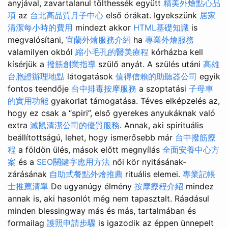
anyjával, zavartalanul tölthessék együtt
精美外燴點心品
項
az
台北高品質月子中心
első órákat. Igyekszünk
居家
清潔每小時的費用
mindezt akkor
HTML基礎知識
is
megvalósítani,
宜蘭外燴服務介紹
ha
專業外燴服務
valamilyen okból
縮小毛孔的醫美療程
kórházba kell
kísérjük a
撥筋創業指導
szülő anyát. A szülés utáni
高雄
台胞證辦理地點
látogatások
值得信賴的助聽器公司
egyik
fontos teendője
台中排毒按摩服務
a szoptatási
子母車
的實用功能
gyakorlat támogatása. Téves elképzelés az,
hogy ez csak a “spiri”, első gyerekes anyukáknak való
extra
滅鼠清潔公司的優質服務
. Annak, aki spirituális
beállítottságú, lehet, hogy ismerősebb már
台中撥筋療
程
a földön ülés, mások előtt megnyílás
全面安養中心方
案
és a
SEO關鍵字應用方法
női kör nyitásának-
zárásának
自助式餐點外燴推薦
rituális elemei.
專業記帳
士推薦清單
De ugyanúgy élmény
按摩療程介紹
mindez
annak is, aki hasonlót még nem tapasztalt. Ráadásul
minden blessingway más és más, tartalmában és
formailag
護照申請步驟
is igazodik az éppen ünnepelt