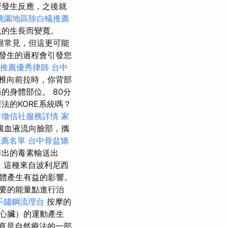
麼發生反應，之後就
桃園地區除白蟻推薦
兒的生長而變寬。
很常見，但這更可能
發生的過程會引發您
推薦優秀律師
台中
椎向前拉時，你背部
的身體部位。 80分
法的KORE系統嗎？
竹徵信社服務詳情
家
讓血液流向臉部，攜
推薦名單
台中骨盆矯
排出的毒素輸送出
選
這種來自波利尼西
體產生有益的影響。
要的能量點進行治
不鏽鋼流理台
按摩的
心臟）的運動產生
直是自然療法的一部