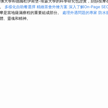
佛大學和德國杜伊斯堡-埃森大學的科學研究也證實，刮痧按摩
善。
多樣化自助餐選擇
精緻茶會外燴方案
深入了解On-Page SE
摩是當地薩滿療程的重要組成部分。
處理外遇問題的專家
防水
體、靈魂和精神。