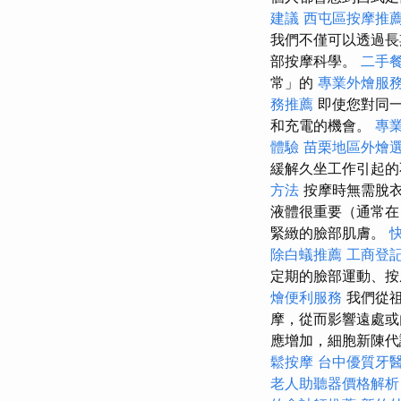
建議
西屯區按摩推
我們不僅可以透過長
部按摩科學。
二手
常」的
專業外燴服
務推薦
即使您對同
和充電的機會。
專
體驗
苗栗地區外燴
緩解久坐工作引起
方法
按摩時無需脫
液體很重要（通常在
緊緻的臉部肌膚。
除白蟻推薦
工商登
定期的臉部運動、
燴便利服務
我們從祖
摩，從而影響遠處或
應增加，細胞新陳代
鬆按摩
台中優質牙
老人助聽器價格解析