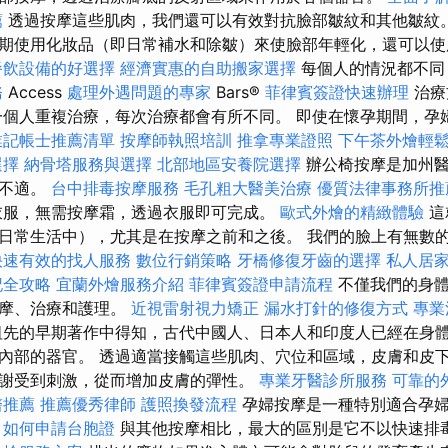
薦
透過按摩這些肌肉，我們還可以有效對抗臉部皺紋和其他皺紋
期使用化妝品（即日常補水和除皺）來使臉部年輕化，還可以使
餐飲設備的好選擇
經濟實惠的自助搬家選擇
每個人的情況都不同
務
Access
處理外遇問題的專家
Bars®️
菲律賓簽證快速辦理
治療
一個人重複治療，每次治療都會有所不同。 即使在懷孕期間，孕
業記帳士推薦清單
按摩師執照培訓
推拿專業證照
下午茶外燴輕
選擇
納骨塔服務與選擇
北部地區安養院選擇
辦公椅按摩是加州醫
的不適。
台中排毒按摩服務
毛孔粗大醫美治療
優質法律事務所推
衣服，無需按摩霜，透過衣服即可完成。
歐式外燴的精緻體驗
這
日常生活中），尤其是在按摩之前和之後。 我們的臉上有無數
快速有效的找人服務
數位行銷策略
牙橋修復牙齒的選擇
私人居
記全攻略
宜蘭外燴服務介紹
菲律賓簽證申請流程
不僅我們的身體
按摩、治療和護理。
近視雷射視力矯正
漏水打針的修復方式
專業
先的早期著作中得知，古代中國人、日本人和印度人已經在身
內部的器官。 透過適當接觸這些肌肉、穴位和區域，皮膚和皮
謝受到刺激，從而增加皮膚的彈性。
專業牙醫診所服務
可靠的
醫推薦
推薦優秀律師
護照換發流程
孕婦按摩是一種特別適合孕
如何申請台胞證
與其他按摩相比，最大的區別是它不以快速排