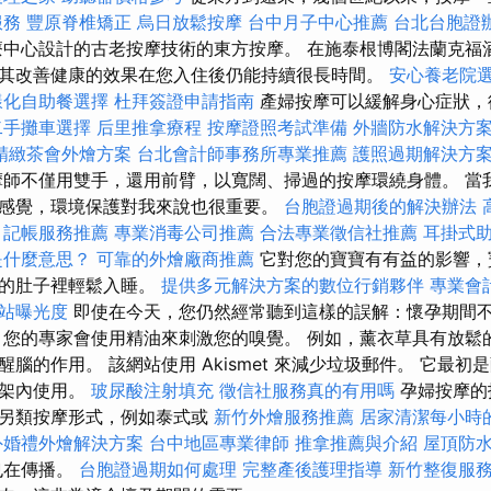
服務
豐原脊椎矯正
烏日放鬆按摩
台中月子中心推薦
台北台胞證
療中心設計的古老按摩技術的東方按摩。 在施泰根博閣法蘭克福
其改善健康的效果在您入住後仍能持續很長時間。
安心養老院
樣化自助餐選擇
杜拜簽證申請指南
產婦按摩可以緩解身心症狀，
二手攤車選擇
后里推拿療程
按摩證照考試準備
外牆防水解決方
精緻茶會外燴方案
台北會計師事務所專業推薦
護照過期解決方
摩師不僅用雙手，還用前臂，以寬闊、掃過的按摩環繞身體。 當
感覺，環境保護對我來說也很重要。
台胞證過期後的解決辦法
記帳服務推薦
專業消毒公司推薦
合法專業徵信社推薦
耳掛式
是什麼意思？
可靠的外燴廠商推薦
它對您的寶寶有有益的影響，
您的肚子裡輕鬆入睡。
提供多元解決方案的數位行銷夥伴
專業會
網站曝光度
即使在今天，您仍然經常聽到這樣的誤解：懷孕期間
，您的專家會使用精油來刺激您的嗅覺。 例如，薰衣草具有放鬆
腦的作用。 該網站使用 Akismet 來減少垃圾郵件。 它最
框架內使用。
玻尿酸注射填充
徵信社服務真的有用嗎
孕婦按摩的
的另類按摩形式，例如泰式或
新竹外燴服務推薦
居家清潔每小時
外婚禮外燴解決方案
台中地區專業律師
推拿推薦與介紹
屋頂防
也在傳播。
台胞證過期如何處理
完整產後護理指導
新竹整復服