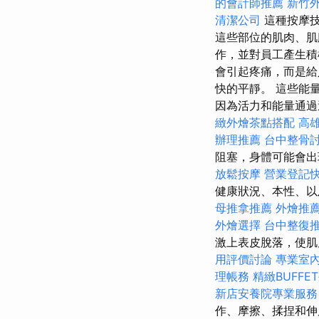
的會計師推薦
新竹
清潔公司
這種按摩技
這些部位的肌肉、
作，並對員工產生積
會引起疼痛，而是給
快的平靜。 這些能
因為活力和能量通過
緻外燴茶點搭配
高
辦理推薦
台中整骨
阻塞，身體可能會出
放鬆按摩
營業登記
健康狀況、本性、
母推拿推薦
外燴推
外燴選擇
台中整復
激上表皮脫落，使肌
用評價討論
專業室
理帳務
精緻BUFF
新店安養院專業服務
作、摩擦、揉捏和伸