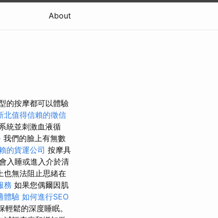
About
類型的按摩都可以體驗
新北值得信賴的徵信
系統並刺激血液循
務
我們的臉上有無數
賴的貨運公司
按摩具
會入睡或進入介於清
上也無法阻止思緒在
服務
如果您偶爾因肌
適體驗
如何進行SEO
保輕鬆的深度睡眠。