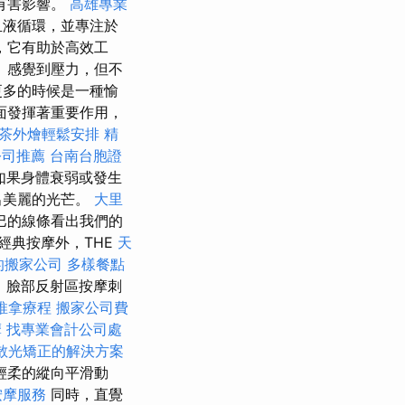
有害影響。
高雄專業
血液循環，並專注於
，它有助於高效工
 感覺到壓力，但不
更多的時候是一種愉
面發揮著重要作用，
茶外燴輕鬆安排
精
公司推薦
台南台胞證
如果身體衰弱或發生
出美麗的光芒。
大里
巴的線條看出我們的
經典按摩外，THE
天
的搬家公司
多樣餐點
 臉部反射區按摩刺
推拿療程
搬家公司費
摩
找專業會計公司處
散光矯正的解決方案
輕柔的縱向平滑動
按摩服務
同時，直覺