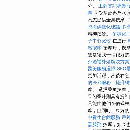
分。
工商登記專業
擇
享受基於專為水
為您提供全身按摩，
您提供優化建議
多
精神煥發。
多樣化
子中心比較
在進行
鬆按摩
按摩時，按
總是給我一種很好的
外婚禮外燴解決方案
醫美服務選擇
SEO
更加活躍，然後在
的SEO服務，提升
摩。 選擇香薰按摩
果的香味則具有提神醒
只能由他們在儀式
摩，但同時，東方
中養生會館服務
戶
器服務
按摩，如今