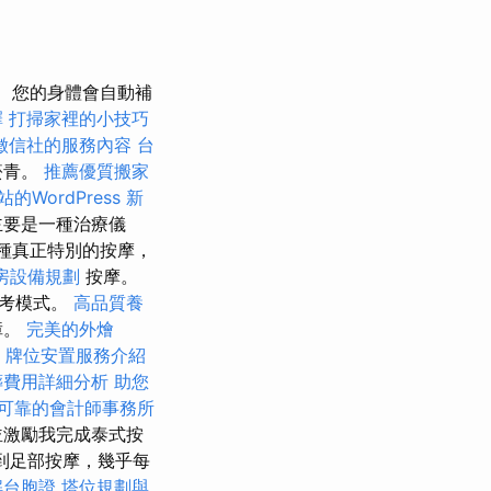
您的身體會自動補
擇
打掃家裡的小技巧
徵信社的服務內容
台
瘀青。
推薦優質搬家
的WordPress
新
主要是一種治療儀
種真正特別的按摩，
房設備規劃
按摩。
思考模式。
高品質養
障。
完美的外燴
牌位安置服務介紹
葬費用詳細分析
助您
可靠的會計師事務所
並激勵我完成泰式按
到足部按摩，幾乎每
解台胞證
塔位規劃與