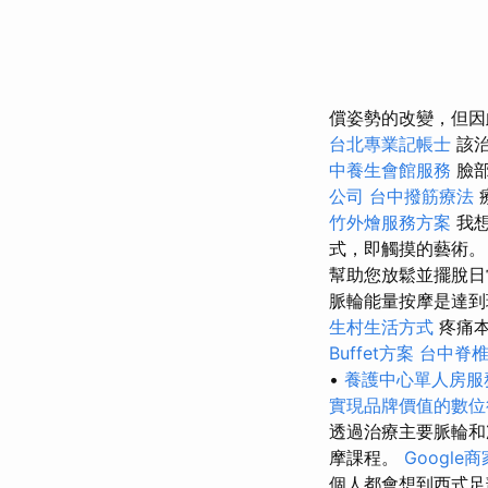
償姿勢的改變，但因
台北專業記帳士
該治
中養生會館服務
臉
公司
台中撥筋療法
竹外燴服務方案
我想
式，即觸摸的藝術
幫助您放鬆並擺脫
脈輪能量按摩是達到
生村生活方式
疼痛本
Buffet方案
台中脊
•
養護中心單人房服
實現品牌價值的數位
透過治療主要脈輪和
摩課程。
Googl
個人都會想到西式足