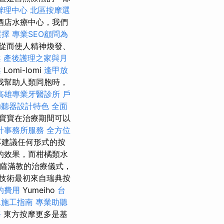
辦理中心
北區按摩選
酒店水療中心，我們
選擇
專業SEO顧問為
從而使人精神煥發、
案
產後護理之家與月
案
Lomi-lomi
逢甲放
我幫助人類同胞時，
高雄專業牙醫診所
戶
助聽器設計特色
全面
寶寶在治療期間可以
計事務所服務
全方位
不建議任何形式的按
的效果，而柑橘類水
初是薩滿教的治療儀式，
技術最初來自瑞典按
的費用
Yumeiho
台
水施工指南
專業助聽
務
東方按摩更多是基