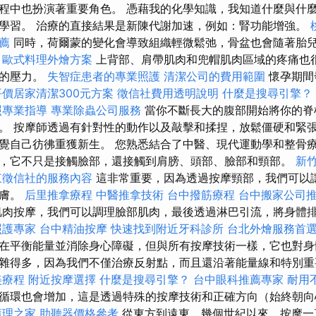
程中也扮演著重要角色。 憑藉我的化學知識，我知道什麼與什
學習。 治療的直接結果是新陳代謝加速，例如：腎功能增強。
推薦
同時，荷爾蒙的變化會導致組織輕微鬆弛，骨盆也會隨著胎
歐式料理外燴方案
上背部、肩帶肌肉和兜帽肌肉區域的疼痛也
起的壓力。
失智症患者的專業照護
清潔公司的費用範圍
懷孕期間
平價居家清潔300元方案
徵信社費用透明說明
什麼是搜尋引擎？
照專業指導
專業除蟲公司服務
當你不斷長大的腹部開始將你的脊
。 按摩師透過有針對性的動作以及敲擊和揉捏，放鬆僵硬和緊張
覺自己彷彿重獲新生。 您熟悉結合了中醫、現代運動學和整骨療
，它不只是接觸臉部，還接觸到肩膀、頭部、臉部和頸部。
新
東徵信社的服務內容
這非常重要，因為透過按摩頸部，我們可以
皮膚。
后里推拿療程
中醫推拿技術
台中撥筋療程
台中搬家公司
肌肉按摩，我們可以調理臉部肌肉，最後透過淋巴引流，將身體
照護專家
台中精油按摩
快速找到附近牙科診所
台北外燴服務首
在平衡能量並消除身心障礙，但與所有按摩技術一樣，它也對身
雜得多，因為我們不僅治療反射點，而且還沿著能量線和特別重
美療程
附近按摩選擇
什麼是搜尋引擎？
台中眼科推薦專家
耐用
循環也會增加，這是透過特殊的按摩技術和正確方向（始終朝向
護理之家
助聽器價格參考
從東方到遠東，幾個世紀以來，按摩一