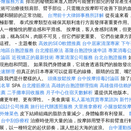
外燴服務方案
排出的廢物如果進入體內可能會對胎兒的發育產生
術可治療後頸肩部、臂手部位，只需幾次按摩即可改善下肢的
肌腱和關節的正常功能。
台灣前十大律師事務所詳解
從長遠來看
極影響。 泰式按摩類型在確保其順利進行方面發揮著重要作用。
人一種愉悅的壓迫感和平滑感。 按摩後，客人會感到清爽，但
量線，稱為SEN，肉眼不可見，但它們卻更重要。 它們在健康方
這裡。 - 主題餐飲
高效的SEO軟體推薦
台中居家清潔專家
下午
雄地區台胞證服務
台北撥筋療法
基隆台胞證快速申請
專業消毒
討論區
近視矯正的最新技術
專業清潔公司服務
台北台胞證服務
現抱怨和問題。 如果我們身體健康，它就會透過我們的臉散發
快速辦理
但真正的日本專家可以從眉毛的線條、眼睛的位置、嘴
以及我們是什麼樣的人。
頭痛放鬆按摩
台中按摩排毒討論區
除了
薦名單
SPA
台北撥筋療法
高雄的台胞證辦理指南
高雄值得信賴
推薦
二手攤車回收服務
月子中心住宿天數解析
還提供其他版本。
膚更年輕、更有彈性。 - 美食廣場
私人墓地買賣專業諮詢
新竹
內設計公司推薦
旅行社代辦護照服務
大里推拿療程
小腿放鬆按
ET外燴菜色
皮下結締組織的脂肪含量減少，身體輪廓有利發展。
台中刮痧療程
治療時使用大量的油，按摩師用雙手和前臂進行
展，以一種特定的起伏節奏，讓人想起大海的波浪。
台中運動