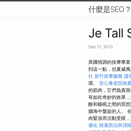
什麼是SEO
Je Tall
Sep 11, 2013
異國情調的按摩畢業
到這一點，但夏威夷
社
新竹按摩服務
護
環。
安心養老院推
的肌肉，它們負責
有如此奇妙的效果，
醒和睡眠之間的冥
腦海中盤旋的人。 
肉緊張而活動受限
優化
跳蚤防治與清