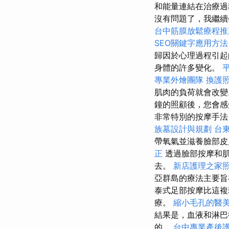
和能量連結在治療過
沒有問題了，我繼續
台中筋膜放鬆療程
SEO關鍵字應用方法
歸因於心理過程引
身體的許多變化。
專業外燴團隊
換護
肌肉的負荷就會改變
鐘的照顧後，您會感
非常特別的按摩手法
族墓設計與規劃
台
帶氧氣並滋養臉部
正
透過臉部按摩和
去。
新店護理之家
亞群島的療法主要旨
泰式足部按摩比這複
療。
縮小毛孔的醫
結果是，血液和淋巴
的。
台中專業產後