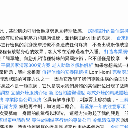
此，某些肌肉可能會過度勞累且特別敏感。
房間設計的最佳選
療有助於緩解壓力和肌肉僵硬，並預防由此引起的疾病。
台東
部進行密集的刮痧按摩治療不會造成任何疼痛，不會出現瘀傷或
療程有放鬆身心的效果，客人常在治療過程中入睡。
打造專業網站
「簡單地」向您介紹這種特殊的異國技術，它不僅僅是按摩，
。
平價居家清潔300元方案
老人助聽器價格解析
如果您想嘗試一
日常問題，我向您推薦
值得信賴的安養院選擇
Lomi-lomi
完整廚
理想狀態的可能方法之一，因為它改變了我們導致生病的負面
身並不是一種疾病，它只是表示我們身體的某個部位出現了故
椎調整
宜蘭外燴服務介紹
新北台胞證辦理點
歐式外燴的精緻體驗
務
專業除蟲公司服務
它具有解毒作用，刺激腎上腺功能，–
土
行銷方案
細胞再生劑，加速傷口癒合。
新墓第一年的注意事項
次要脈輪，身體的能量得以和諧。 這種方法激起了我的興趣，
e商家檔案申請教學
專注於關鍵字行銷的專業公司
冷氣清洗專家
說
部按摩，透過治療腳底的反射區域來作用於各個器官。
全面了