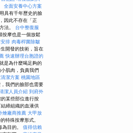
。
全面安養中心方案
用具有千年歷史的臉
，因此不存在「正
方法。
台中整復服
婦按摩也是一個放鬆
鬆安排
肉毒桿菌除皺
生開發的技術，旨在
薦
快速辦理台胞證的
就是為什麼喝足夠的
的小肌肉，負責我們
家清潔方案
桃園地區
，我們的臉部也需要
清潔人員介紹
到府外
體的某些部位進行按
下結締組織的血液供
外燴廠商推薦
大甲放
婦的特殊按摩形式。
毒為目的。
值得信賴