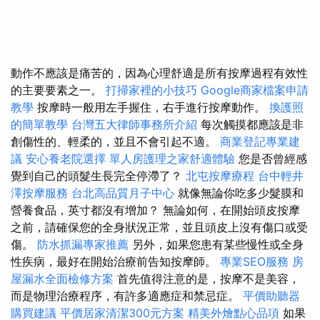
動作不應該是痛苦的，因為心理舒適是所有按摩過程有效性
的主要要素之一。
打掃家裡的小技巧
Google商家檔案申請
教學
按摩時一般用左手握住，右手進行按摩動作。
換護照
的簡單教學
台灣五大律師事務所介紹
每次觸摸都應該是非
創傷性的、輕柔的，並且不會引起不適。
商業登記專業建
議
安心養老院選擇
單人房護理之家舒適體驗
您是否曾經感
覺到自己的頭髮生長完全停滯了？
北屯按摩療程
台中輕井
澤按摩服務
台北高品質月子中心
就像無論你吃多少髮膜和
營養食品，英寸都沒有增加？ 無論如何，在開始頭皮按摩
之前，請確保您的全身狀況正常，並且頭皮上沒有傷口或受
傷。
防水抓漏專家推薦
另外，如果您患有某些慢性或全身
性疾病，最好在開始治療前告知按摩師。
專業SEO服務
房
屋漏水全面檢修方案
首先值得注意的是，按摩不是美容，
而是物理治療程序，有許多適應症和禁忌症。
平價助聽器
購買建議
平價居家清潔300元方案
精美外燴點心品項
如果