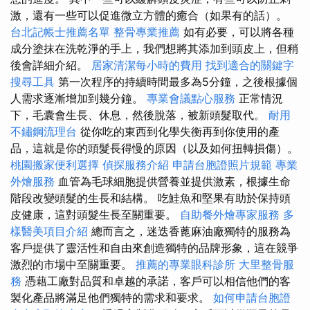
激，還有一些可以促進微立方體的癒合（如果有的話）。
台北記帳士推薦名單
整骨專業推薦
如有必要，可以將各種
成分塗抹在洗乾淨的手上，我們想將其添加到頭皮上，但稍
後會詳細介紹。
居家清潔每小時的費用
找到適合的關鍵字
搜尋工具
第一次程序的持續時間最多為5分鐘，之後根據個
人需求逐漸增加到幾分鐘。
專業會議點心服務
正常情況
下，毛囊會生長、休息，然後脫落，被新頭髮取代。
耐用
不鏽鋼流理台
從你吃的東西到化學失衡再到你使用的產
品，這就是你的頭髮長得慢的原因（以及如何扭轉損傷）。
桃園搬家便利選擇
偵探服務介紹
申請台胞證照片規範
專業
外燴服務
血管為毛球細胞提供營養並提供激素，根據生命
階段改變頭髮的生長和結構。 吃鮭魚和堅果有助於保持頭
皮健康，這對頭髮生長至關重要。
自助餐外燴專家服務
多
樣醫美項目介紹
總而言之，迷迭香蓖麻油廠獨特的服務為
客戶提供了靈活性和自由來創造獨特的品牌形象，這在競爭
激烈的市場中至關重要。
推薦的專業眼科診所
大里整骨服
務
憑藉工廠對品質和卓越的承諾，客戶可以相信他們的客
製化產品將滿足他們獨特的需求和要求。
如何申請台胞證