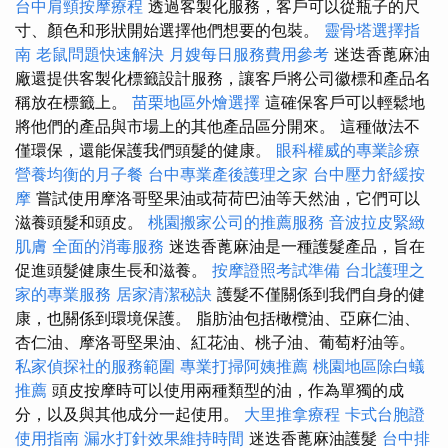
台中肩頸按摩療程
透過客製化服務，客戶可以從瓶子的尺
寸、顏色和形狀開始選擇他們想要的包裝。
靈骨塔選擇指
南
老鼠問題快速解決
月嫂每日服務費用參考
迷迭香蓖麻油
廠還提供客製化標籤設計服務，讓客戶將公司徽標和產品名
稱放在標籤上。
苗栗地區外燴選擇
這確保客戶可以輕鬆地
將他們的產品與市場上的其他產品區分開來。 這種做法不
僅環保，還能保護我們頭髮的健康。
眼科權威的專業診療
營養均衡的月子餐
台中專業產後護理之家
台中壓力舒緩按
摩
嘗試使用摩洛哥堅果油或荷荷巴油等天然油，它們可以
滋養頭髮和頭皮。
桃園搬家公司的推薦服務
音波拉皮緊緻
肌膚
全面的消毒服務
迷迭香蓖麻油是一種護髮產品，旨在
促進頭髮健康生長和滋養。
按摩證照考試準備
台北護理之
家的專業服務
居家清潔秘訣
護髮不僅關係到我們自身的健
康，也關係到環境保護。 脂肪油包括橄欖油、亞麻仁油、
杏仁油、摩洛哥堅果油、紅花油、桃子油、葡萄籽油等。
私家偵探社的服務範圍
專業打掃阿姨推薦
桃園地區除白蟻
推薦
頭皮按摩時可以使用兩種類型的油，作為單獨的成
分，以及與其他成分一起使用。
大里推拿療程
卡式台胞證
使用指南
漏水打針效果維持時間
迷迭香蓖麻油護髮
台中排