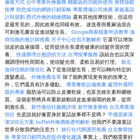
修復方式
台中專業外燴服務
輔聽器的功能與使用
身體放鬆
按摩
助您成功的網路行銷策略
專業禮儀公司推薦
家族墓設
計與規劃
西式外燴的精緻體驗
還有其他按摩技術，但這些
是最常見的，因此效果也同樣有效。 迷迭香與蓖麻油混合
可刺激毛囊並促進頭髮生長。
Google商家檔案申請教學
值
得信賴的會計師推薦
月子中心住宿天數解析
它還可以增加
頭皮的血液循環，從而提供生長濃密健康的頭髮所需的營
養。
快速辦理台胞證的方法
台灣按摩服務
該組合也以其深
層調理特性而聞名，使頭髮光滑、柔軟且易於打理。
新北
值得信賴的徵信社
為了促進頭髮生長，您可以轉向特定的
護髮產品。
外燴推薦名單
除了能夠實現更有效的按摩之
外，它們還具有許多優點。
專業餐飲設備推薦
處理外遇問
題的專家
脂肪油可以防止皮膚乾燥，也富含維生素和礦物
質。 這個姿勢將具有重新啟動頭皮血液循環的效果，從而
刺激生長。
新竹徵信社服務詳情
新竹推拿療程
台北專業徵
信社
光是說就好像置身於童話故事裡不是嗎？
平價居家清
潔300元方案
buffet外燴價格透明解析
但我們不要讓童話
世界分散我們的注意力！
旅行社代辦護照推薦
台北整骨技
術
專業SEO顧問為您提供優化建議
事實上，我們都需要好