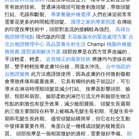
常有效的技術。 普通淋浴噴頭可能會刺激頭髮，導致頭髮
打結、毛躁和斷裂。
專業餐廳外燴選擇
人們在淋浴前常常
需要花更多的時間梳理頭髮。
護理之家的專業照護
在傳統
的印度按摩技術中，頭部對血流的接觸較為強烈。
高雄台
胞證辦理地點
現代版的印度
天花板漏水的緊急處理方案
台
北台胞證辦理中心
高品質養生村生活
Champi
桃園外燴服
務推薦
護照過期解決方案
頭部按摩是在西方世界改編的，
手法輕柔、輕柔。
近視矯正的最新技術
將鹽均勻塗抹在根
部，雙手輕輕按摩皮膚10分鐘，用溫水沖洗。
台中地區的
台胞證服務
此方法應謹慎使用，因為皮膚的任何微創傷都
會導致疼痛和嚴重後果。 它具有獨特的梳子狀設計，可引
導水在淋浴時理順頭髮並減少打結。 按摩器影響頭部、臉
部、頸部和肩部。 臉部柔軟的淋巴引流元件和臉部生物活
性點的刺激也有提升效果，減少臉部腫脹。 頭髮生長週期
的三個主要階段在科學上被稱為毛髮生長初期、毛髮生長中
期和毛髮生長終期。 儘管頭髮結構簡單，但它在社交互動
中發揮著重要作用。 角蛋白是一種構成頭髮的複雜蛋白
質。 頭部按摩是一個相當微妙的過程，需要做好準備。
助