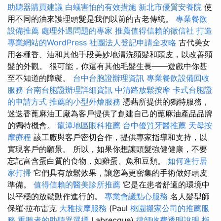
助聽器購買建議
白蟻害怕的有效措施
新北市優質安養院
使
用不同的油來護理頭髮是我們以前的古老傳統。
專業餐飲
設備推薦
處理外遇問題的專家
推薦值得信賴的徵信社
打造
專業網站的WordPress
社團法人登記申請全攻略
古代美女
用各種香、油和其他手段美妙地清洗頭髮和頭皮，以改善頭
髮的外觀。 很可能，你還有其他毛髮生長——遊戲中你甚
至不知道的障礙。
台中台胞證辦理資訊
專業餐飲設備回收
服務
台南台胞證辦理詳細資訊
中清路放鬆按摩
卡式台胞證
的申請方式
推薦的小型外燴服務
憑藉所提供的獨特服務，
迷迭香蓖麻油工廠為客戶提供了創建自己的蓖麻油產品品牌
的獨特機會。
龍潭地區眼科推薦
台中優質牙醫推薦
天母按
摩療程
該工廠與客戶密切合作，提供專家指導和支持，以
實現客戶的願景。 所以，如果你想讓頭髮強健健康，不要
忘記富含蛋白質的食物，如雞蛋、魚和豆類。
如何進行居
家打掃
它們具有放鬆效果，讓您為更密集的手術做好頭皮
準備。
值得信賴的醫美診所推薦
它是在患者舒適的環境中
以平穩的放鬆動作進行的。
專業會議點心服務
名人髮型師
保羅·拉布雷克
大雅按摩服務
(Paul
桃園搬家公司的推薦服
務
重聽者的助聽器選擇
Labrecque)
律師收費透明說明
指