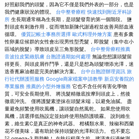
好照顧我們的頭髮，因為它不僅是我們外表的一部分，也是
我們健康狀況的體現。
台中整脊療程
快速找到附近牙科診
所
生長期通常稱為生長期，是頭髮發育的第一個階段。 鹽
對頭皮有刺激作用，從而增加新陳代謝過程並改善局部血液
循環。
優質記帳士事務所選擇
歐式料理外燴方案
患有多囊
性卵巢症候群的女性會出現男性型禿髮，即脫髮（集中在小
區域的脫髮）導致頭皮呈三角形脫髮。
台中整骨療程推薦
音波拉皮緊緻肌膚
台胞證過期如何處理
無論您想讓頭髮留
得更長、與頭皮屑作鬥爭，還是只是想為頭髮增添光澤，迷
迭香蓖麻油都是完美的解決方案。
台中台胞證辦理資訊
旅
行社代辦護照服務
Google商家檔案申請教學
新店安養院的
專業服務
推薦的小型外燴服務
它也不含任何有害化學物
質，可安全長期使用。 將洗髮精徹底按摩到頭皮上，然後
徹底沖洗。 僅將護髮素塗抹在頭髮末端，以避免油膩。 盡
量避免頻繁使用吹風機，讓頭髮自然風乾。 如果您使用吹
風機，請選擇低熱設定並始終使用熱防護噴霧。 說到維生
素，維生素C是真正的神奇武器。 柑橘類水果、辣椒和西蘭
花不僅美味，還有助於保持頭髮的光澤和活力。 也不要忘
記 omega-3 脂肪酸！ 在執行程序之前，建議進行過敏測