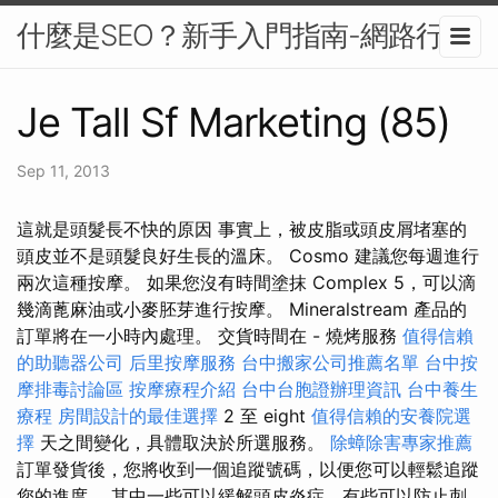
什麼是SEO？新手入門指南-網路行銷
Je Tall Sf Marketing (85)
Sep 11, 2013
這就是頭髮長不快的原因 事實上，被皮脂或頭皮屑堵塞的
頭皮並不是頭髮良好生長的溫床。 Cosmo 建議您每週進行
兩次這種按摩。 如果您沒有時間塗抹 Complex 5，可以滴
幾滴蓖麻油或小麥胚芽進行按摩。 Mineralstream 產品的
訂單將在一小時內處理。 交貨時間在 - 燒烤服務
值得信賴
的助聽器公司
后里按摩服務
台中搬家公司推薦名單
台中按
摩排毒討論區
按摩療程介紹
台中台胞證辦理資訊
台中養生
療程
房間設計的最佳選擇
2 至 eight
值得信賴的安養院選
擇
天之間變化，具體取決於所選服務。
除蟑除害專家推薦
訂單發貨後，您將收到一個追蹤號碼，以便您可以輕鬆追蹤
您的進度。 其中一些可以緩解頭皮炎症，有些可以防止刺