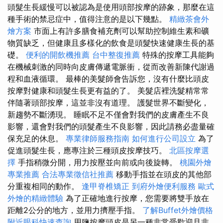
頭髮生長緩慢可以被認為是使用頭部按摩的跡象，那麼在這
種手術的禁忌症中，值得注意的是以下幾點。
精緻茶會外
燴方案
市面上有許多膳食補充劑可以幫助控制維生素和礦
物質缺乏，但健康且多樣化的飲食是頭髮快速健康生長的基
礎。
便利的開飲機推薦
台中整復推薦
特殊的按摩工具能夠
在機械刺激的同時向皮膚傳遞電脈衝，從而改善新陳代謝過
程和血液循環。 最棒的美髮師會告訴您，沒有什麼比頭皮
按摩對健康和頭髮生長更有益的了。 美髮店裡洗髮精常常
伴隨著頭部按摩，這並非沒有道理。 護髮世界不斷變化，
新趨勢不斷湧現。 睡眠不足不僅會對我們的皮膚產生不良
影響，還會對我們的頭髮產生不良影響，因此請務必盡量確
保充足的休息。
專業律師服務指南
如何進行公司設立
為了
促進頭髮生長，應專注於三種頭皮按摩技巧。
北區按摩選
擇
手指稍微分開，用力按壓並向前或向後旋轉。
桃園外燴
專業推薦
合法專業徵信社推薦
移動手指並在頭皮的其他部
分重複相同的動作。
逢甲脊椎矯正
到府外燴便利服務
歐式
外燴的精緻體驗
為了正確地進行按摩，您需要將雙手放在
距離2公分的地方，並用力擠壓手指。
了解Buffet外燴價格
附近眼科快速查詢
用鹽按摩頭皮是另一種非常受歡迎且非