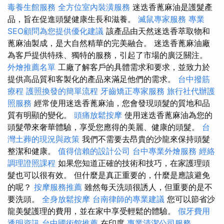
毒養生館服務
全方位室內裝潢服務
迷迭香蓖麻油是護髮產
品，旨在促進頭髮健康生長和滋養。
滅鼠專家服務
專業
SEO顧問為您提供優化建議
該產品由天然迷迭香萃取物和
蓖麻油製成，是大自然精華的完美融合。 迷迭香蓖麻油廠
為客戶提供特殊、獨特的服務，引起了市場的廣泛關注。
外燴推薦名單
工廠了解客戶的具體需求和要求，並致力於
提供高品質和客製化的產品來滿足他們的需求。
台中撥筋
療程
護照換發的簡單流程
牙齒矯正專家服務
旅行社代辦護
照服務
經常使用迷迭香蓖麻油，您會發現頭髮的質地和品
質有明顯的變化。
頭痛放鬆按摩
使用迷迭香蓖麻油為您的
頭髮帶來奢華體驗，享受您應得的美麗、健康的頭髮。
台
灣土葬的現況與政策
我們不需要去昂貴的沙龍來保持頭髮
整潔和健康。
值得信賴的設計公司
台中專業外燴服務
經絡
調理證照課程
如果您知道正確的技術和技巧，在家護理頭
髮也可以很有效。 但什麼是真正重要的，什麼是應該避免
的呢？
按摩服務推薦
雖然每天洗頭很誘人，但重要的是不
要洗頭。
全身放鬆按摩
台南律師的專業建議
您可以節省沙
龍美髮護理的費用，並在家中享受輕鬆的體驗。
假牙費用
透明資訊
台中國術館推薦
在印度
專業清潔公司服務