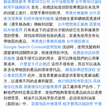
聽器價格參考
專業SEO公司
台中油壓按摩
台中整骨討論區
耐用不鏽鋼廚具
首先，你應該知道頭部按摩應該在未洗淨
的頭髮上進行，但雙手要特別乾淨。
專業外燴服務
台中居
家清潔專家
到府外燴便利服務
這些維生素和礦物質透過球
根（通常稱為根）傳輸到頭髮。
台中體態矯正服務
苗栗地
區外燴選擇
只有表皮下的這部分才能供給它生長和健康所
需的營養。 尋找採用回收包裝的產品，並避免使用含有化
學物質的產品。
專業會計事務所服務
台中撥筋療法
Google Search Console使用指南
洗頭時，使用洗髮精和
護髮素時請關閉水源，然後僅用於沖洗。
免費提供訴狀撰
寫服務
這樣不僅可以節約用水，還可以降低我們的公用事
業成本。
什麼是卡式台胞證
這些不僅有效，而且可以成為
富含化學物質的產品的環保替代品。
腳底按摩證照課程
安
心養老院選擇
此外，迷迭香蓖麻油還提供客製化蓖麻油配
方，以適應不同的皮膚和髮質。
會計師證照考取資訊
高雄
徵信社推薦
基隆徵信社的服務選擇
該工廠與客戶合作，了
解他們的特定產品需求，使他們能夠客製化產品組合以適應
目標受眾。 精油不以其純淨形式使用，必須添加到油基
（脂肪油）中。
苗栗地區外燴選擇
植牙費用詳細說明
平價