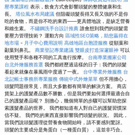
壓專業課程
表示，飲食方式會影響頭髮的整體健康和生
長。
塔位風水布局建議
但阻礙頭髮長得又長又強的不是你
吃的食物，而是你不吃的東西——更具體地說，是缺乏營養
和維生素。
不鏽鋼洗手台設計推薦
誰會想到我們的頭髮需
要壓力管理技術？ 運動方向
區域性SEO策略，助您贏得在
地市場
-
月子中心費用說明
高雄地區台胞證服務
從額葉和
顳葉到鼻孔。
商業登記專業建議
雙眼皮打造深邃眼神
可以
使用雙手和各種不同的工具進行按摩。
台南專業搬家公司
台北外燴服務首選
我們都經歷過這樣的日子：我們的頭髮
看起來就像在暴風雨中度過了一夜。
台中專業外燴服務
台
北記帳士事務所專業服務
傳統中式外燴菜單
但不用擔心，
頭髮問題很常見，而且大多數都有簡單的解決方案。 商店
貨架上的護髮產品數不勝數，但是我們要如何選擇最適合自
己的護髮產品呢？ 別擔心，幾個簡單的步驟可以幫助您探
索護髮產品的世界。 我們都知道有人對自己的護髮習慣深
信不疑。 我們吃的東西直接影響我們頭髮的狀況。 因此，
當我們說頭髮護理從營養食物開始時，請不要感到驚訝。
頭髮的主要成分是角蛋白（一種蛋白質），這並非巧合。