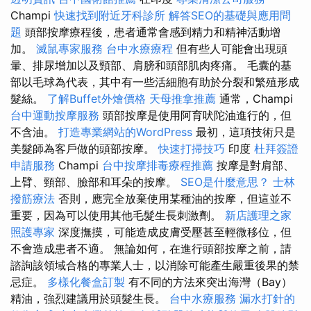
Champi
快速找到附近牙科診所
解答SEO的基礎與應用問
題
頭部按摩療程後，患者通常會感到精力和精神活動增
加。
滅鼠專家服務
台中水療療程
但有些人可能會出現頭
暈、排尿增加以及頸部、肩膀和頭部肌肉疼痛。 毛囊的基
部以毛球為代表，其中有一些活細胞有助於分裂和繁殖形成
髮絲。
了解Buffet外燴價格
天母推拿推薦
通常，Champi
台中運動按摩服務
頭部按摩是使用阿育吠陀油進行的，但
不含油。
打造專業網站的WordPress
最初，這項技術只是
美髮師為客戶做的頭部按摩。
快速打掃技巧
印度
杜拜簽證
申請服務
Champi
台中按摩排毒療程推薦
按摩是對肩部、
上臂、頸部、臉部和耳朵的按摩。
SEO是什麼意思？
士林
撥筋療法
否則，應完全放棄使用某種油的按摩，但這並不
重要，因為可以使用其他毛髮生長刺激劑。
新店護理之家
照護專家
深度撫摸，可能造成皮膚受壓甚至輕微移位，但
不會造成患者不適。 無論如何，在進行頭部按摩之前，請
諮詢該領域合格的專業人士，以消除可能產生嚴重後果的禁
忌症。
多樣化餐盒訂製
有不同的方法來突出海灣（Bay）
精油，強烈建議用於頭髮生長。
台中水療服務
漏水打針的